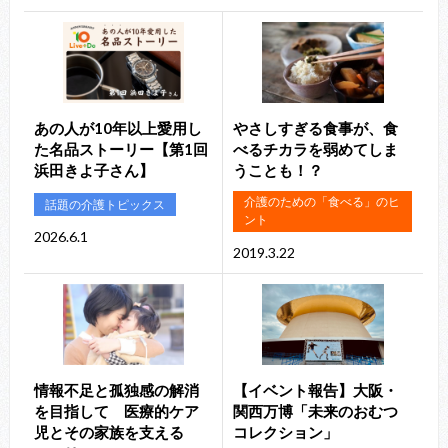
あの人が10年以上愛用し
やさしすぎる食事が、食
た名品ストーリー【第1回
べるチカラを弱めてしま
浜田きよ子さん】
うことも！？
介護のための「食べる」のヒ
話題の介護トピックス
ント
2026.6.1
2019.3.22
情報不足と孤独感の解消
【イベント報告】大阪・
を目指して 医療的ケア
関西万博「未来のおむつ
児とその家族を支える
コレクション」