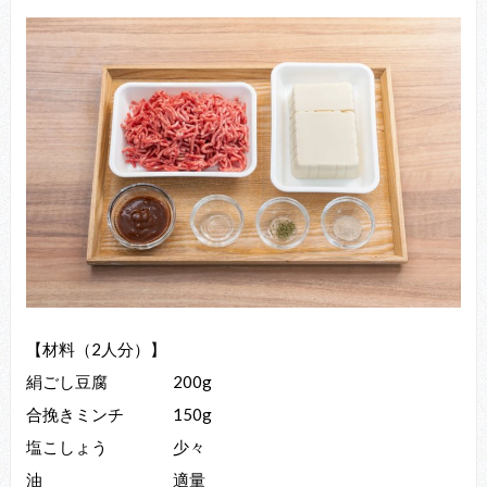
【材料（2人分）】
絹ごし⾖腐 200g
合挽きミンチ 150g
塩こしょう 少々
油 適量