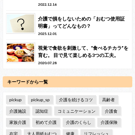
2022.12.16
介護で損をしないための「おむつ使用証
明書」ってどんなもの？
2025.12.01
視覚で食欲を刺激して、“食べるチカラ”を
育む。 目で見て楽しめる3つの工夫。
2020.07.28
キーワードから一覧
pickup
pickup_sp
介護を続けるコツ
高齢者
介護施設
認知症
コミュニケーション
介護食
家族介護
初めて介護
介護のくらし
介護保険
在宅
大人用紙おむつ
健康
リフレッシュ