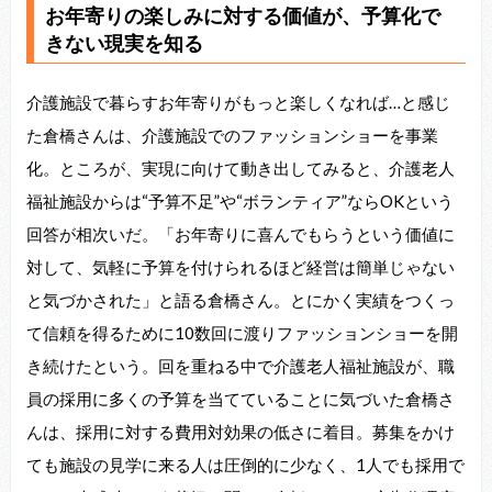
お年寄りの楽しみに対する価値が、予算化で
きない現実を知る
介護施設で暮らすお年寄りがもっと楽しくなれば…と感じ
た倉橋さんは、介護施設でのファッションショーを事業
化。ところが、実現に向けて動き出してみると、介護老人
福祉施設からは“予算不足”や“ボランティア”ならOKという
回答が相次いだ。「お年寄りに喜んでもらうという価値に
対して、気軽に予算を付けられるほど経営は簡単じゃない
と気づかされた」と語る倉橋さん。とにかく実績をつくっ
て信頼を得るために10数回に渡りファッションショーを開
き続けたという。回を重ねる中で介護老人福祉施設が、職
員の採用に多くの予算を当てていることに気づいた倉橋さ
んは、採用に対する費用対効果の低さに着目。募集をかけ
ても施設の見学に来る人は圧倒的に少なく、1人でも採用で