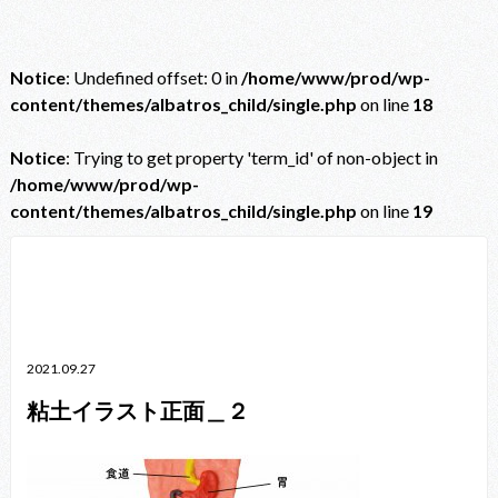
Notice
: Undefined offset: 0 in
/home/www/prod/wp-
content/themes/albatros_child/single.php
on line
18
Notice
: Trying to get property 'term_id' of non-object in
/home/www/prod/wp-
content/themes/albatros_child/single.php
on line
19
Notice
: Trying to get property 'term_id' of non-object in
/home/www/prod/wp-content/themes/albatros_child/single.php
on line
38
2021.09.27
粘土イラスト正面＿２