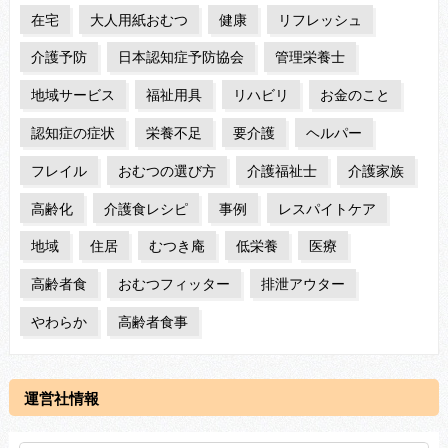
在宅
大人用紙おむつ
健康
リフレッシュ
介護予防
日本認知症予防協会
管理栄養士
地域サービス
福祉用具
リハビリ
お金のこと
認知症の症状
栄養不足
要介護
ヘルパー
フレイル
おむつの選び方
介護福祉士
介護家族
高齢化
介護食レシピ
事例
レスパイトケア
地域
住居
むつき庵
低栄養
医療
高齢者食
おむつフィッター
排泄アウター
やわらか
高齢者食事
運営社情報