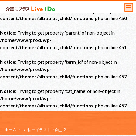
Notice
: Undefined offset: 0 in
/home/www/prod/wp-
content/themes/albatros_child/functions.php
on line
450
Notice
: Trying to get property 'parent' of non-object in
/home/www/prod/wp-
content/themes/albatros_child/functions.php
on line
451
Notice
: Trying to get property 'term_id' of non-object in
/home/www/prod/wp-
content/themes/albatros_child/functions.php
on line
457
Notice
: Trying to get property 'cat_name' of non-object in
/home/www/prod/wp-
content/themes/albatros_child/functions.php
on line
457
ホーム
粘土イラスト正面＿２