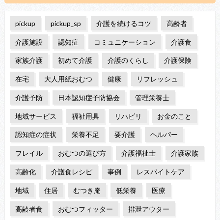
pickup
pickup_sp
介護を続けるコツ
高齢者
介護施設
認知症
コミュニケーション
介護食
家族介護
初めて介護
介護のくらし
介護保険
在宅
大人用紙おむつ
健康
リフレッシュ
介護予防
日本認知症予防協会
管理栄養士
地域サービス
福祉用具
リハビリ
お金のこと
認知症の症状
栄養不足
要介護
ヘルパー
フレイル
おむつの選び方
介護福祉士
介護家族
高齢化
介護食レシピ
事例
レスパイトケア
地域
住居
むつき庵
低栄養
医療
高齢者食
おむつフィッター
排泄アウター