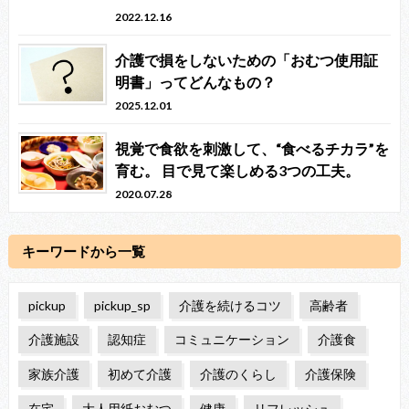
2022.12.16
介護で損をしないための「おむつ使用証
明書」ってどんなもの？
2025.12.01
視覚で食欲を刺激して、“食べるチカラ”を
育む。 目で見て楽しめる3つの工夫。
2020.07.28
キーワードから一覧
pickup
pickup_sp
介護を続けるコツ
高齢者
介護施設
認知症
コミュニケーション
介護食
家族介護
初めて介護
介護のくらし
介護保険
在宅
大人用紙おむつ
健康
リフレッシュ