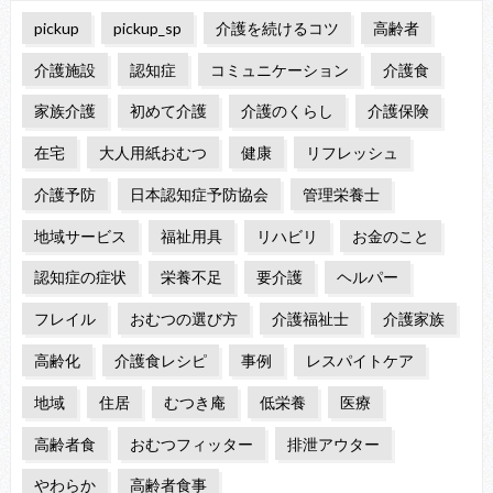
pickup
pickup_sp
介護を続けるコツ
高齢者
介護施設
認知症
コミュニケーション
介護食
家族介護
初めて介護
介護のくらし
介護保険
在宅
大人用紙おむつ
健康
リフレッシュ
介護予防
日本認知症予防協会
管理栄養士
地域サービス
福祉用具
リハビリ
お金のこと
認知症の症状
栄養不足
要介護
ヘルパー
フレイル
おむつの選び方
介護福祉士
介護家族
高齢化
介護食レシピ
事例
レスパイトケア
地域
住居
むつき庵
低栄養
医療
高齢者食
おむつフィッター
排泄アウター
やわらか
高齢者食事