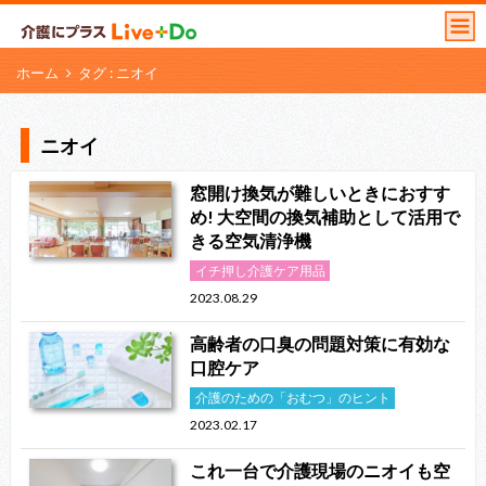
ホーム
タグ : ニオイ
ニオイ
窓開け換気が難しいときにおすす
め! 大空間の換気補助として活用で
きる空気清浄機
イチ押し介護ケア用品
2023.08.29
高齢者の口臭の問題対策に有効な
口腔ケア
介護のための「おむつ」のヒント
2023.02.17
これ一台で介護現場のニオイも空