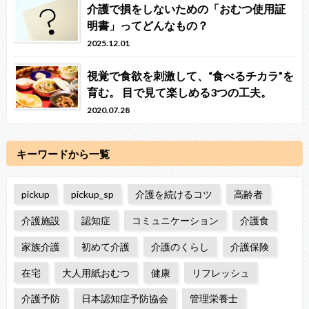
介護で損をしないための「おむつ使用証
明書」ってどんなもの？
2025.12.01
視覚で食欲を刺激して、“食べるチカラ”を
育む。 目で見て楽しめる3つの工夫。
2020.07.28
キーワードから一覧
pickup
pickup_sp
介護を続けるコツ
高齢者
介護施設
認知症
コミュニケーション
介護食
家族介護
初めて介護
介護のくらし
介護保険
在宅
大人用紙おむつ
健康
リフレッシュ
介護予防
日本認知症予防協会
管理栄養士