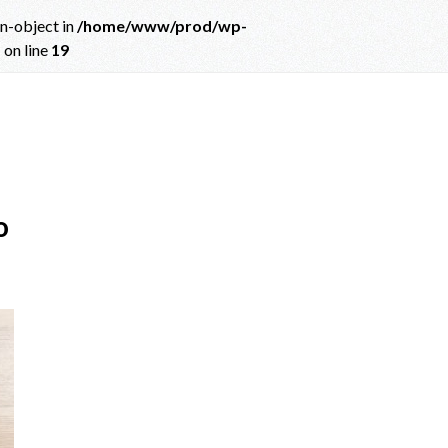
on-object in
/home/www/prod/wp-
p
on line
19
ct in
/home/www/prod/wp-content/themes/albatros_child/single.php
on
o