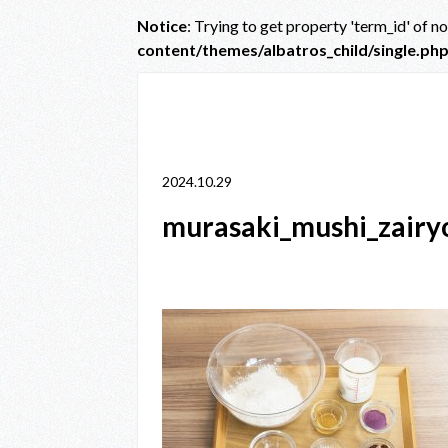
Notice
: Trying to get property 'term_id' of n
content/themes/albatros_child/single.ph
Notice
: Trying to get property 'term_id' of non-obje
line
38
2024.10.29
murasaki_mushi_zairy