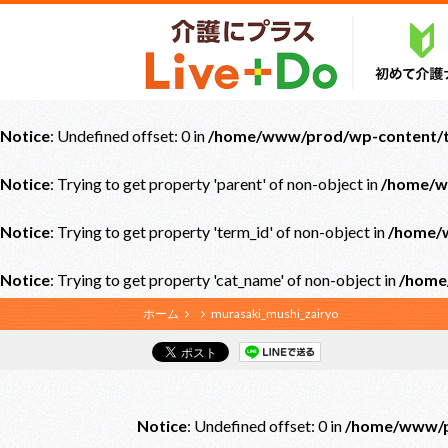
Notice
: Undefined offset: 0 in
/home/www/prod/wp-content/th
Notice
: Trying to get property 'parent' of non-object in
/home/w
Notice
: Trying to get property 'term_id' of non-object in
/home/w
Notice
: Trying to get property 'cat_name' of non-object in
/home
ホーム
murasaki_mushi_zairyo
Notice
: Undefined offset: 0 in
/home/www/pr