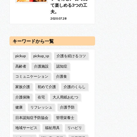
て楽しめる3つの工
夫。
2020.07.28
キーワードから一覧
pickup
pickup_sp
介護を続けるコツ
高齢者
介護施設
認知症
コミュニケーション
介護食
家族介護
初めて介護
介護のくらし
介護保険
在宅
大人用紙おむつ
健康
リフレッシュ
介護予防
日本認知症予防協会
管理栄養士
地域サービス
福祉用具
リハビリ