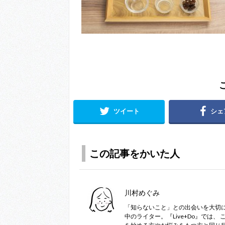
ツイート
シェ
この記事をかいた人
川村めぐみ
「知らないこと」との出会いを大切
中のライター。『Live+Do』では、