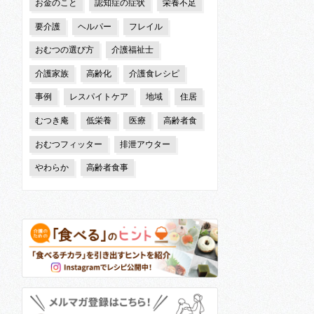
お金のこと
認知症の症状
栄養不足
要介護
ヘルパー
フレイル
おむつの選び方
介護福祉士
介護家族
高齢化
介護食レシピ
事例
レスパイトケア
地域
住居
むつき庵
低栄養
医療
高齢者食
おむつフィッター
排泄アウター
やわらか
高齢者食事