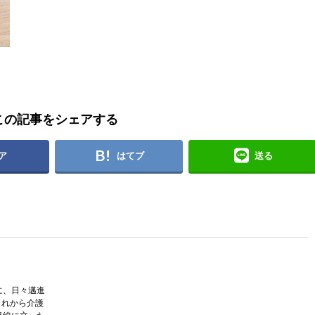
この記事をシェアする
ア
はてブ
送る
に、日々邁進
 これから介護