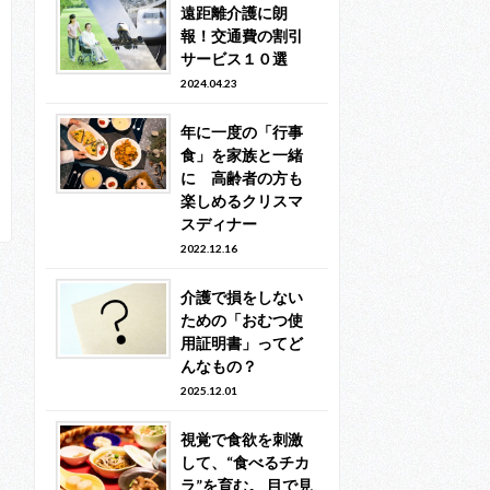
遠距離介護に朗
報！交通費の割引
サービス１０選
2024.04.23
年に一度の「行事
食」を家族と一緒
に 高齢者の方も
楽しめるクリスマ
スディナー
2022.12.16
介護で損をしない
ための「おむつ使
用証明書」ってど
んなもの？
2025.12.01
視覚で食欲を刺激
して、“食べるチカ
ラ”を育む。 目で見