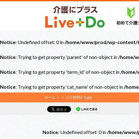
Notice
: Undefined offset: 0 in
/home/www/prod/wp-content/th
Notice
: Trying to get property 'parent' of non-object in
/home/w
Notice
: Trying to get property 'term_id' of non-object in
/home/w
Notice
: Trying to get property 'cat_name' of non-object in
/home
ホーム
ぶり材料2-1.jpg
Notice
: Undefined offset: 0 in
/home/www/pr