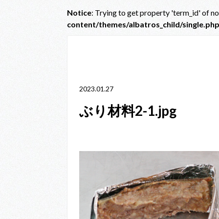
Notice
: Trying to get property 'term_id' of n
content/themes/albatros_child/single.ph
Notice
: Trying to get property 'term_id' of non-obje
line
38
2023.01.27
ぶり材料2-1.jpg