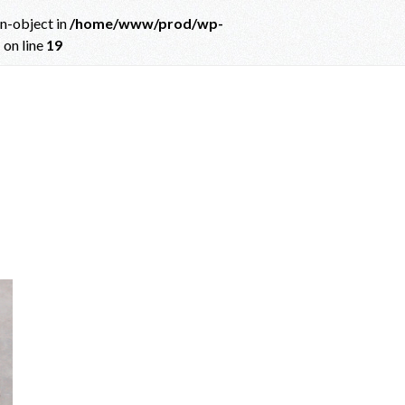
on-object in
/home/www/prod/wp-
p
on line
19
ct in
/home/www/prod/wp-content/themes/albatros_child/single.php
on