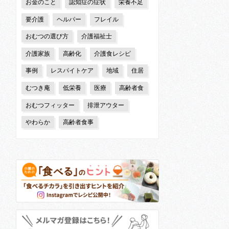
お金のこと
認知症の症状
栄養不足
要介護
ヘルパー
フレイル
おむつの選び方
介護福祉士
介護家族
高齢化
介護食レシピ
事例
レスパイトケア
地域
住居
むつき庵
低栄養
医療
高齢者食
おむつフィッター
排泄アウター
やわらか
高齢者食事