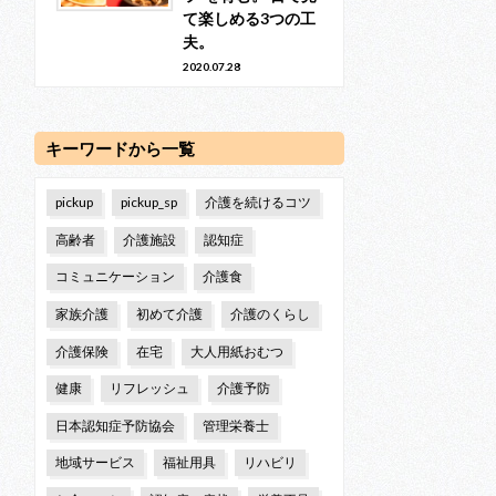
て楽しめる3つの工
夫。
2020.07.28
キーワードから一覧
pickup
pickup_sp
介護を続けるコツ
高齢者
介護施設
認知症
コミュニケーション
介護食
家族介護
初めて介護
介護のくらし
介護保険
在宅
大人用紙おむつ
健康
リフレッシュ
介護予防
日本認知症予防協会
管理栄養士
地域サービス
福祉用具
リハビリ