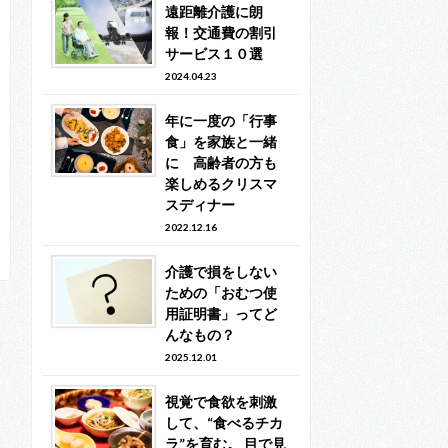
遠距離介護に朗
報！交通費の割引
サービス１０選
2024.04.23
年に一度の「行事
食」を家族と一緒
に 高齢者の方も
楽しめるクリスマ
スディナー
2022.12.16
介護で損をしない
ための「おむつ使
用証明書」ってど
んなもの？
2025.12.01
視覚で食欲を刺激
して、“食べるチカ
ラ”を育む。 目で見