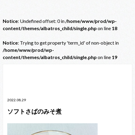
Notice
: Undefined offset: 0 in
/home/www/prod/wp-
content/themes/albatros_child/single.php
on line
18
Notice
: Trying to get property 'term_id' of non-object in
/home/www/prod/wp-
content/themes/albatros_child/single.php
on line
19
Notice
: Trying to get property 'term_id' of non-object in
/home/www/prod/wp-content/themes/albatros_child/single.php
on line
38
2022.08.29
ソフトさばのみそ煮