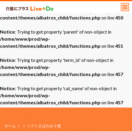
Notice
: Undefined offset: 0 in
/home/www/prod/wp-
content/themes/albatros_child/functions.php
on line
450
Notice
: Trying to get property 'parent' of non-object in
/home/www/prod/wp-
content/themes/albatros_child/functions.php
on line
451
Notice
: Trying to get property 'term_id' of non-object in
/home/www/prod/wp-
content/themes/albatros_child/functions.php
on line
457
Notice
: Trying to get property 'cat_name' of non-object in
/home/www/prod/wp-
content/themes/albatros_child/functions.php
on line
457
ホーム
ソフトさばのみそ煮