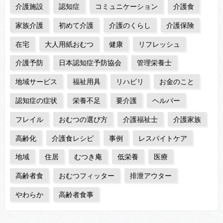
介護施設
認知症
コミュニケーション
介護食
家族介護
初めて介護
介護のくらし
介護保険
在宅
大人用紙おむつ
健康
リフレッシュ
介護予防
日本認知症予防協会
管理栄養士
地域サービス
福祉用具
リハビリ
お金のこと
認知症の症状
栄養不足
要介護
ヘルパー
フレイル
おむつの選び方
介護福祉士
介護家族
高齢化
介護食レシピ
事例
レスパイトケア
地域
住居
むつき庵
低栄養
医療
高齢者食
おむつフィッター
排泄アウター
やわらか
高齢者食事