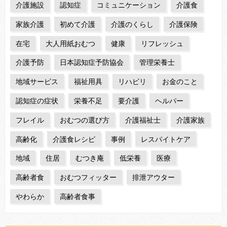
介護施設
認知症
コミュニケーション
介護食
家族介護
初めて介護
介護のくらし
介護保険
在宅
大人用紙おむつ
健康
リフレッシュ
介護予防
日本認知症予防協会
管理栄養士
地域サービス
福祉用具
リハビリ
お金のこと
認知症の症状
栄養不足
要介護
ヘルパー
フレイル
おむつの選び方
介護福祉士
介護家族
高齢化
介護食レシピ
事例
レスパイトケア
地域
住居
むつき庵
低栄養
医療
高齢者食
おむつフィッター
排泄アウター
やわらか
高齢者食事