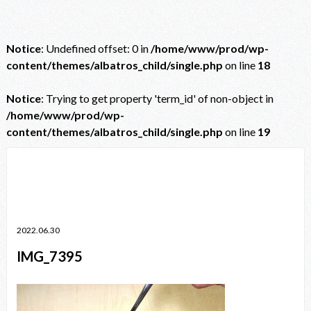
Notice
: Undefined offset: 0 in
/home/www/prod/wp-
content/themes/albatros_child/single.php
on line
18
Notice
: Trying to get property 'term_id' of non-object in
/home/www/prod/wp-
content/themes/albatros_child/single.php
on line
19
Notice
: Trying to get property 'term_id' of non-object in
/home/www/prod/wp-content/themes/albatros_child/single.php
on line
38
2022.06.30
IMG_7395