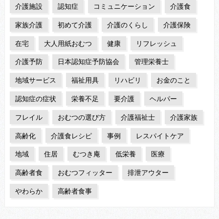
介護施設
認知症
コミュニケーション
介護食
家族介護
初めて介護
介護のくらし
介護保険
在宅
大人用紙おむつ
健康
リフレッシュ
介護予防
日本認知症予防協会
管理栄養士
地域サービス
福祉用具
リハビリ
お金のこと
認知症の症状
栄養不足
要介護
ヘルパー
フレイル
おむつの選び方
介護福祉士
介護家族
高齢化
介護食レシピ
事例
レスパイトケア
地域
住居
むつき庵
低栄養
医療
高齢者食
おむつフィッター
排泄アウター
やわらか
高齢者食事