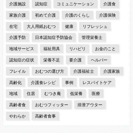
介護施設
認知症
コミュニケーション
介護食
家族介護
初めて介護
介護のくらし
介護保険
在宅
大人用紙おむつ
健康
リフレッシュ
介護予防
日本認知症予防協会
管理栄養士
地域サービス
福祉用具
リハビリ
お金のこと
認知症の症状
栄養不足
要介護
ヘルパー
フレイル
おむつの選び方
介護福祉士
介護家族
高齢化
介護食レシピ
事例
レスパイトケア
地域
住居
むつき庵
低栄養
医療
高齢者食
おむつフィッター
排泄アウター
やわらか
高齢者食事