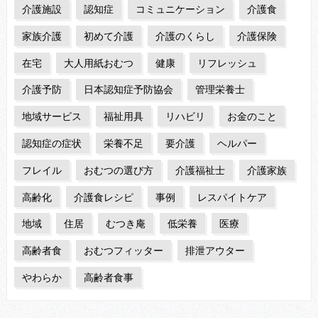
介護施設
認知症
コミュニケーション
介護食
家族介護
初めて介護
介護のくらし
介護保険
在宅
大人用紙おむつ
健康
リフレッシュ
介護予防
日本認知症予防協会
管理栄養士
地域サービス
福祉用具
リハビリ
お金のこと
認知症の症状
栄養不足
要介護
ヘルパー
フレイル
おむつの選び方
介護福祉士
介護家族
高齢化
介護食レシピ
事例
レスパイトケア
地域
住居
むつき庵
低栄養
医療
高齢者食
おむつフィッター
排泄アウター
やわらか
高齢者食事