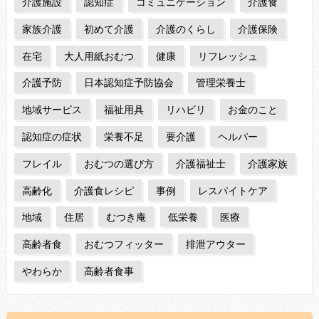
介護施設
認知症
コミュニケーション
介護食
家族介護
初めて介護
介護のくらし
介護保険
在宅
大人用紙おむつ
健康
リフレッシュ
介護予防
日本認知症予防協会
管理栄養士
地域サービス
福祉用具
リハビリ
お金のこと
認知症の症状
栄養不足
要介護
ヘルパー
フレイル
おむつの選び方
介護福祉士
介護家族
高齢化
介護食レシピ
事例
レスパイトケア
地域
住居
むつき庵
低栄養
医療
高齢者食
おむつフィッター
排泄アウター
やわらか
高齢者食事