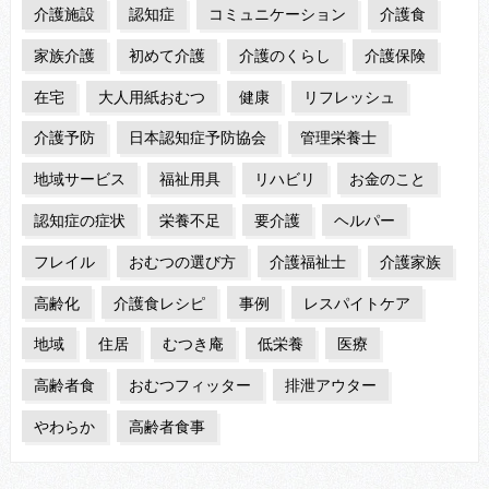
介護施設
認知症
コミュニケーション
介護食
家族介護
初めて介護
介護のくらし
介護保険
在宅
大人用紙おむつ
健康
リフレッシュ
介護予防
日本認知症予防協会
管理栄養士
地域サービス
福祉用具
リハビリ
お金のこと
認知症の症状
栄養不足
要介護
ヘルパー
フレイル
おむつの選び方
介護福祉士
介護家族
高齢化
介護食レシピ
事例
レスパイトケア
地域
住居
むつき庵
低栄養
医療
高齢者食
おむつフィッター
排泄アウター
やわらか
高齢者食事