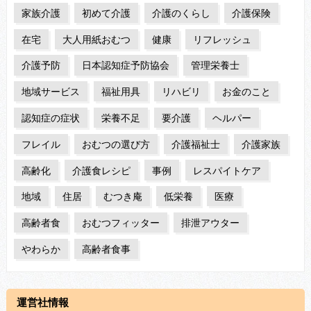
家族介護
初めて介護
介護のくらし
介護保険
在宅
大人用紙おむつ
健康
リフレッシュ
介護予防
日本認知症予防協会
管理栄養士
地域サービス
福祉用具
リハビリ
お金のこと
認知症の症状
栄養不足
要介護
ヘルパー
フレイル
おむつの選び方
介護福祉士
介護家族
高齢化
介護食レシピ
事例
レスパイトケア
地域
住居
むつき庵
低栄養
医療
高齢者食
おむつフィッター
排泄アウター
やわらか
高齢者食事
運営社情報