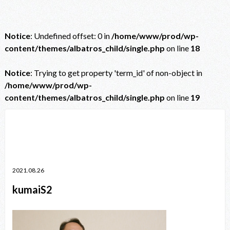
Notice
: Undefined offset: 0 in
/home/www/prod/wp-
content/themes/albatros_child/single.php
on line
18
Notice
: Trying to get property 'term_id' of non-object in
/home/www/prod/wp-
content/themes/albatros_child/single.php
on line
19
Notice
: Trying to get property 'term_id' of non-object in
/home/www/prod/wp-content/themes/albatros_child/single.php
on line
38
2021.08.26
kumaiS2