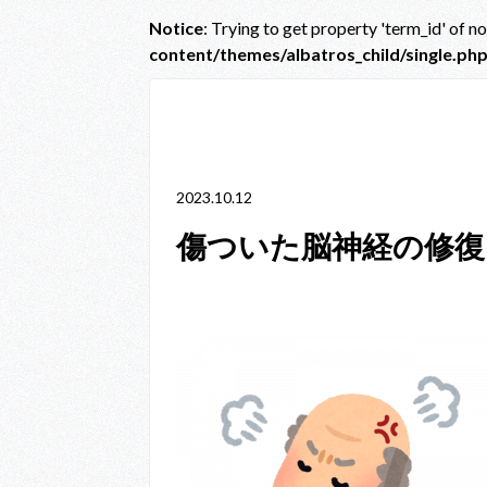
Notice
: Trying to get property 'term_id' of n
content/themes/albatros_child/single.ph
Notice
: Trying to get property 'term_id' of non-obje
line
38
2023.10.12
傷ついた脳神経の修復