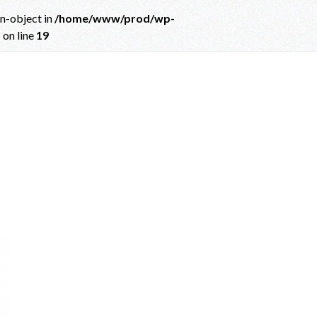
on-object in
/home/www/prod/wp-
p
on line
19
ct in
/home/www/prod/wp-content/themes/albatros_child/single.php
on