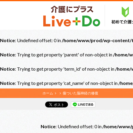
Notice
: Undefined offset: 0 in
/home/www/prod/wp-content/th
Notice
: Trying to get property 'parent' of non-object in
/home/w
Notice
: Trying to get property 'term_id' of non-object in
/home/w
Notice
: Trying to get property 'cat_name' of non-object in
/home
ホーム
傷ついた脳神経の修復
Notice
: Undefined offset: 0 in
/home/www/pr