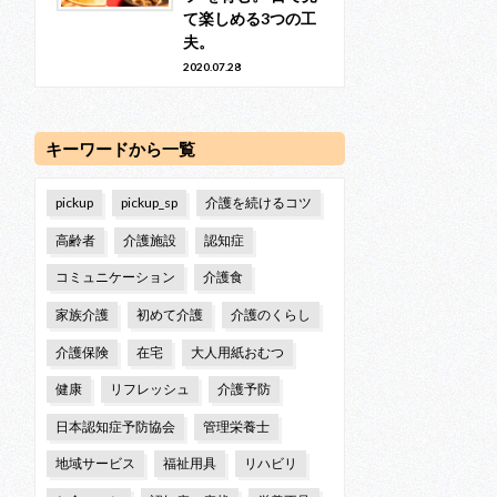
て楽しめる3つの工
夫。
2020.07.28
キーワードから一覧
pickup
pickup_sp
介護を続けるコツ
高齢者
介護施設
認知症
コミュニケーション
介護食
家族介護
初めて介護
介護のくらし
介護保険
在宅
大人用紙おむつ
健康
リフレッシュ
介護予防
日本認知症予防協会
管理栄養士
地域サービス
福祉用具
リハビリ