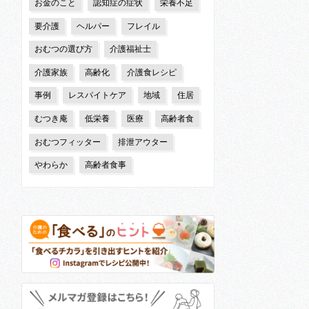
お金のこと
認知症の症状
栄養不足
要介護
ヘルパー
フレイル
おむつの選び方
介護福祉士
介護家族
高齢化
介護食レシピ
事例
レスパイトケア
地域
住居
むつき庵
低栄養
医療
高齢者食
おむつフィッター
排泄アウター
やわらか
高齢者食事