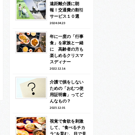
遠距離介護に朗
報！交通費の割引
サービス１０選
2024.04.23
年に一度の「行事
食」を家族と一緒
に 高齢者の方も
楽しめるクリスマ
スディナー
2022.12.16
介護で損をしない
ための「おむつ使
用証明書」ってど
んなもの？
2025.12.01
視覚で食欲を刺激
して、“食べるチカ
ラ”を育む。 目で見