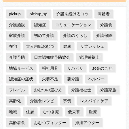
pickup
pickup_sp
介護を続けるコツ
高齢者
介護施設
認知症
コミュニケーション
介護食
家族介護
初めて介護
介護のくらし
介護保険
在宅
大人用紙おむつ
健康
リフレッシュ
介護予防
日本認知症予防協会
管理栄養士
地域サービス
福祉用具
リハビリ
お金のこと
認知症の症状
栄養不足
要介護
ヘルパー
フレイル
おむつの選び方
介護福祉士
介護家族
高齢化
介護食レシピ
事例
レスパイトケア
地域
住居
むつき庵
低栄養
医療
高齢者食
おむつフィッター
排泄アウター