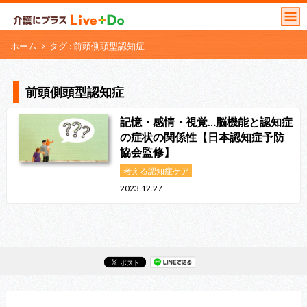
ホーム
タグ : 前頭側頭型認知症
前頭側頭型認知症
記憶・感情・視覚…脳機能と認知症
の症状の関係性【日本認知症予防
協会監修】
考える認知症ケア
2023.12.27