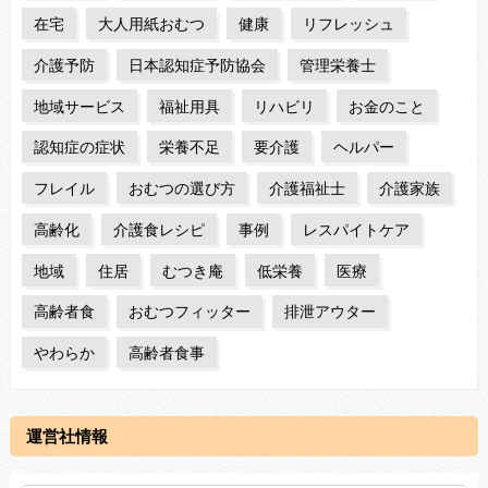
在宅
大人用紙おむつ
健康
リフレッシュ
介護予防
日本認知症予防協会
管理栄養士
地域サービス
福祉用具
リハビリ
お金のこと
認知症の症状
栄養不足
要介護
ヘルパー
フレイル
おむつの選び方
介護福祉士
介護家族
高齢化
介護食レシピ
事例
レスパイトケア
地域
住居
むつき庵
低栄養
医療
高齢者食
おむつフィッター
排泄アウター
やわらか
高齢者食事
運営社情報