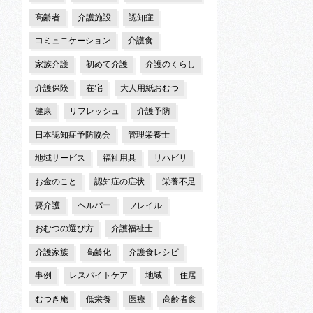
高齢者
介護施設
認知症
コミュニケーション
介護食
家族介護
初めて介護
介護のくらし
介護保険
在宅
大人用紙おむつ
健康
リフレッシュ
介護予防
日本認知症予防協会
管理栄養士
地域サービス
福祉用具
リハビリ
お金のこと
認知症の症状
栄養不足
要介護
ヘルパー
フレイル
おむつの選び方
介護福祉士
介護家族
高齢化
介護食レシピ
事例
レスパイトケア
地域
住居
むつき庵
低栄養
医療
高齢者食