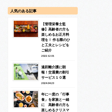
人気のある記事
【管理栄養士監
修】高齢者の方も
楽しめるお正月料
理を！ 作る際のひ
と工夫とレシピを
ご紹介
2022.12.01
遠距離介護に朗
報！交通費の割引
サービス１０選
2024.04.23
年に一度の「行事
食」を家族と一緒
に 高齢者の方も
楽しめるクリスマ