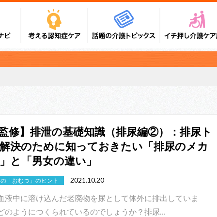
監修】排泄の基礎知識（排尿編②）：排尿ト
解決のために知っておきたい「排尿のメカ
」と「男女の違い」
2021.10.20
めの「おむつ」のヒント
血液中に溶け込んだ老廃物を尿として体外に排出していま
どのようにつくられているのでしょうか？排尿…