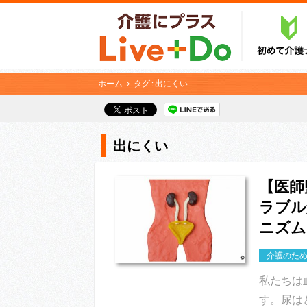
ホーム
タグ : 出にくい
出にくい
【医師
ラブル
ニズム
介護のた
私たちは
す。尿は