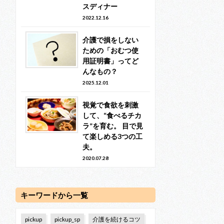
スディナー
2022.12.16
介護で損をしない
ための「おむつ使
用証明書」ってど
んなもの？
2025.12.01
視覚で食欲を刺激
して、“食べるチカ
ラ”を育む。 目で見
て楽しめる3つの工
夫。
2020.07.28
キーワードから一覧
pickup
pickup_sp
介護を続けるコツ