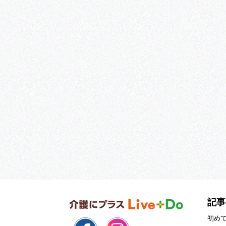
記事
初め