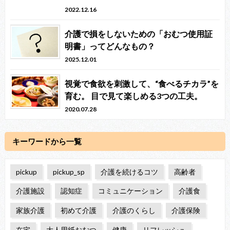
2022.12.16
介護で損をしないための「おむつ使用証
明書」ってどんなもの？
2025.12.01
視覚で食欲を刺激して、“食べるチカラ”を
育む。 目で見て楽しめる3つの工夫。
2020.07.28
キーワードから一覧
pickup
pickup_sp
介護を続けるコツ
高齢者
介護施設
認知症
コミュニケーション
介護食
家族介護
初めて介護
介護のくらし
介護保険
在宅
大人用紙おむつ
健康
リフレッシュ