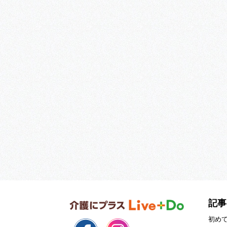
記事
初め