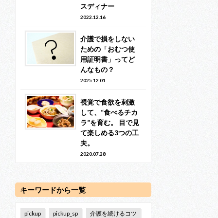
スディナー
2022.12.16
介護で損をしない
ための「おむつ使
用証明書」ってど
んなもの？
2025.12.01
視覚で食欲を刺激
して、“食べるチカ
ラ”を育む。 目で見
て楽しめる3つの工
夫。
2020.07.28
キーワードから一覧
pickup
pickup_sp
介護を続けるコツ