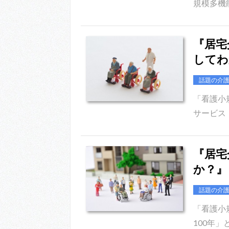
規模多機
『居宅
してわ
話題の介
「看護小
サービス
『居宅
か？』
話題の介
「看護小
100年