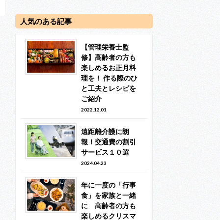
人気のある記事
【管理栄養士監
修】高齢者の方も
楽しめるお正月料
理を！ 作る際のひ
と工夫とレシピを
ご紹介
2022.12.01
遠距離介護に朗
報！交通費の割引
サービス１０選
2024.04.23
年に一度の「行事
食」を家族と一緒
に 高齢者の方も
楽しめるクリスマ