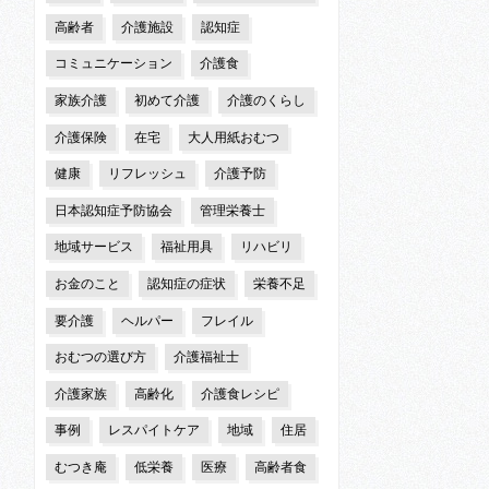
高齢者
介護施設
認知症
コミュニケーション
介護食
家族介護
初めて介護
介護のくらし
介護保険
在宅
大人用紙おむつ
健康
リフレッシュ
介護予防
日本認知症予防協会
管理栄養士
地域サービス
福祉用具
リハビリ
お金のこと
認知症の症状
栄養不足
要介護
ヘルパー
フレイル
おむつの選び方
介護福祉士
介護家族
高齢化
介護食レシピ
事例
レスパイトケア
地域
住居
むつき庵
低栄養
医療
高齢者食