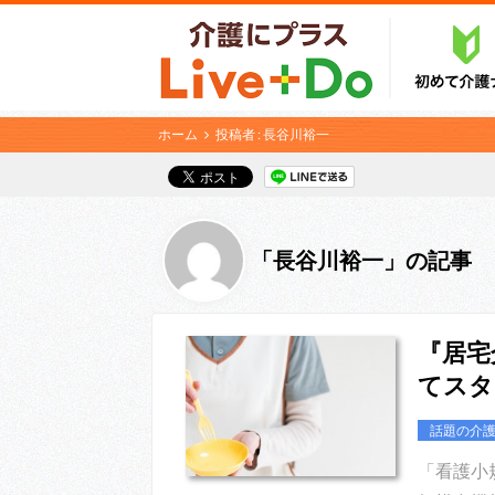
ホーム
投稿者 : 長谷川裕一
「長谷川裕一」の記事
『居宅
てスタ
話題の介
「看護小