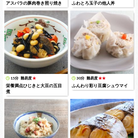
アスパラの豚肉巻き照り焼き
ふわとろ玉子の他人丼
15分
難易度
★
30分
難易度
★★
栄養満点ひじきと大豆の五目
ふんわり彩り豆腐シュウマイ
煮