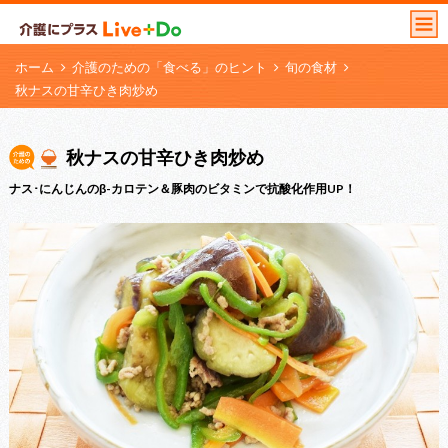
ホーム
介護のための「食べる」のヒント
旬の食材
秋ナスの甘辛ひき肉炒め
秋ナスの甘辛ひき肉炒め
ナス･にんじんのβ-カロテン＆豚肉のビタミンで抗酸化作用UP！