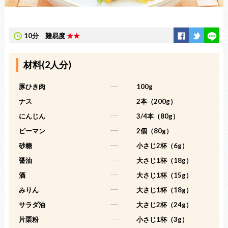
10分
難易度
★★
材料(2人分)
豚ひき肉
-----
100g
ナス
-----
2本（200g）
にんじん
-----
3/4本（80g）
ピーマン
-----
2個（80g）
砂糖
-----
小さじ2杯（6g）
醤油
-----
大さじ1杯（18g）
酒
-----
大さじ1杯（15g）
みりん
-----
大さじ1杯（18g）
サラダ油
-----
大さじ2杯（24g）
片栗粉
-----
小さじ1杯（3g）