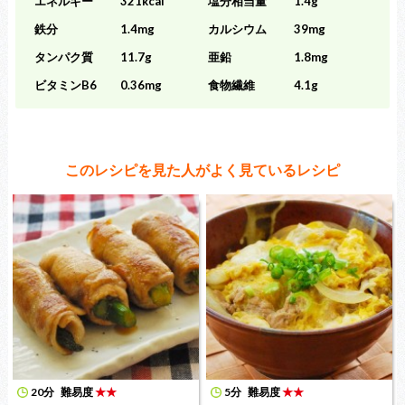
エネルギー
321kcal
塩分相当量
1.4g
鉄分
1.4mg
カルシウム
39mg
タンパク質
11.7g
亜鉛
1.8mg
ビタミンB6
0.36mg
食物繊維
4.1g
このレシピを見た人がよく見ているレシピ
20分
難易度
★★
5分
難易度
★★