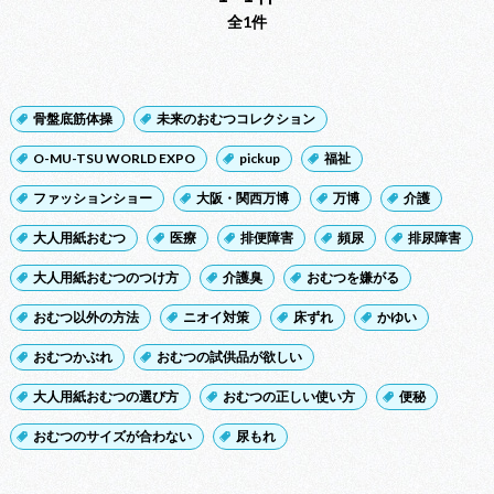
全1件
骨盤底筋体操
未来のおむつコレクション
O-MU-TSU WORLD EXPO
pickup
福祉
ファッションショー
大阪・関西万博
万博
介護
大人用紙おむつ
医療
排便障害
頻尿
排尿障害
大人用紙おむつのつけ方
介護臭
おむつを嫌がる
おむつ以外の方法
ニオイ対策
床ずれ
かゆい
おむつかぶれ
おむつの試供品が欲しい
大人用紙おむつの選び方
おむつの正しい使い方
便秘
おむつのサイズが合わない
尿もれ