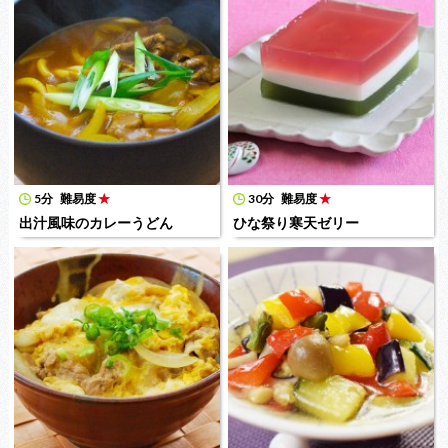
5分
難易度
★
30分
難易度
★
出汁風味のカレーうどん
ひな祭り寒天ゼリー