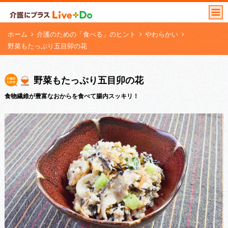
ホーム
介護のための「食べる」のヒント
やわらかい
野菜もたっぷり五目卯の花
野菜もたっぷり五目卯の花
食物繊維が豊富なおからを食べて腸内スッキリ！