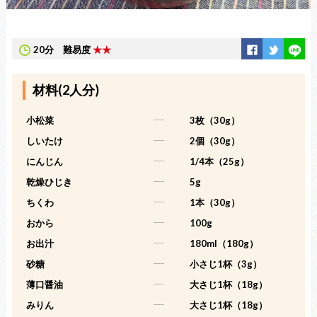
20分
難易度
★★
材料(2人分)
小松菜
-----
3枚（30g）
しいたけ
-----
2個（30g）
にんじん
-----
1/4本（25g）
乾燥ひじき
-----
5g
ちくわ
-----
1本（30g）
おから
-----
100g
お出汁
-----
180ml（180g）
砂糖
-----
小さじ1杯（3g）
薄口醤油
-----
大さじ1杯（18g）
みりん
-----
大さじ1杯（18g）