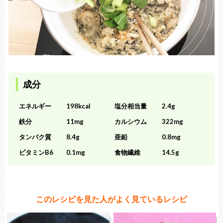
成分
エネルギー
198kcal
塩分相当量
2.4g
鉄分
11mg
カルシウム
322mg
タンパク質
8.4g
亜鉛
0.8mg
ビタミンB6
0.1mg
食物繊維
14.5g
このレシピを見た人がよく見ているレシピ