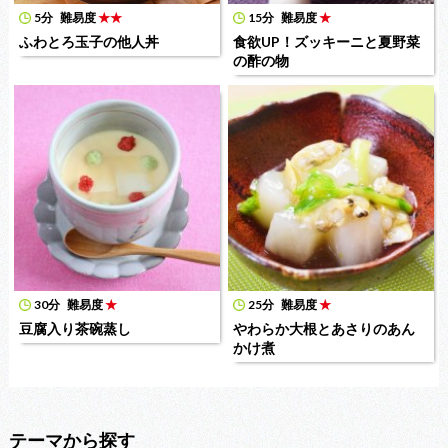
5分
難易度
★★
15分
難易度
★
ふわとろ玉子の他人丼
食欲UP！ズッキーニと夏野菜
の酢の物
30分
難易度
★
25分
難易度
★
豆腐入り茶碗蒸し
やわらか大根とあさりのあん
かけ煮
テーマから探す