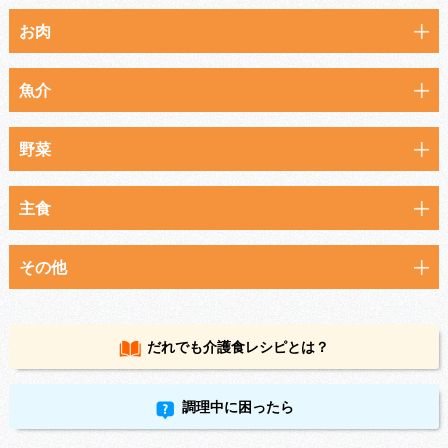
お肉
魚介
野菜
主食
その他
だれでも
介護食レシピとは？
調理中に困ったら