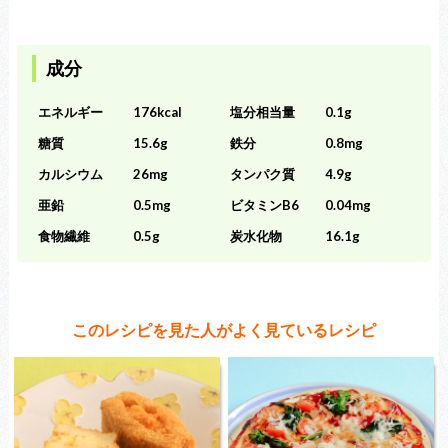
成分
エネルギー
176kcal
塩分相当量
0.1g
糖質
15.6g
鉄分
0.8mg
カルシウム
26mg
タンパク質
4.9g
亜鉛
0.5mg
ビタミンB6
0.04mg
食物繊維
0.5g
炭水化物
16.1g
このレシピを見た人がよく見ているレシピ