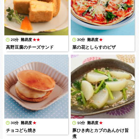
20分
難易度
★★
30分
難易度
★
高野豆腐のチーズサンド
菜の花としらすのピザ
30分
難易度
★
10分
難易度
★
チョコどら焼き
豚ひき肉とカブのあんかけ旨
煮