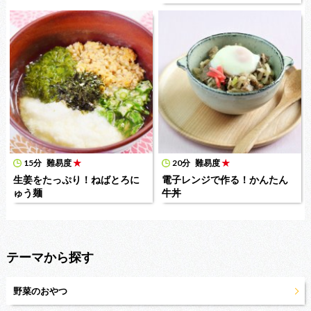
15分
難易度
★
20分
難易度
★
生姜をたっぷり！ねばとろに
電子レンジで作る！かんたん
ゅう麺
牛丼
テーマから探す
野菜のおやつ