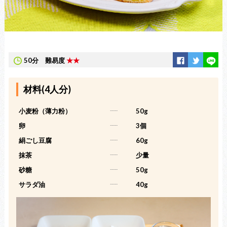
50分
難易度
★★
材料(4人分)
小麦粉（薄力粉）
-----
50g
卵
-----
3個
絹ごし豆腐
-----
60g
抹茶
-----
少量
砂糖
-----
50g
サラダ油
-----
40g