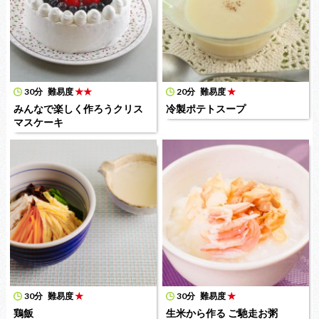
30分
難易度
★★
20分
難易度
★
みんなで楽しく作ろうクリス
冷製ポテトスープ
マスケーキ
30分
難易度
★
30分
難易度
★
鶏飯
生米から作る ご馳走お粥