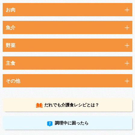
お肉
魚介
野菜
主食
その他
だれでも
介護食レシピとは？
調理中に困ったら