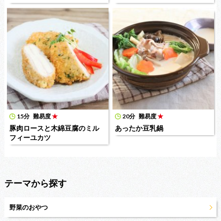
15分
難易度
★
20分
難易度
★
豚肉ロースと木綿豆腐のミル
あったか豆乳鍋
フィーユカツ
テーマから探す
野菜のおやつ