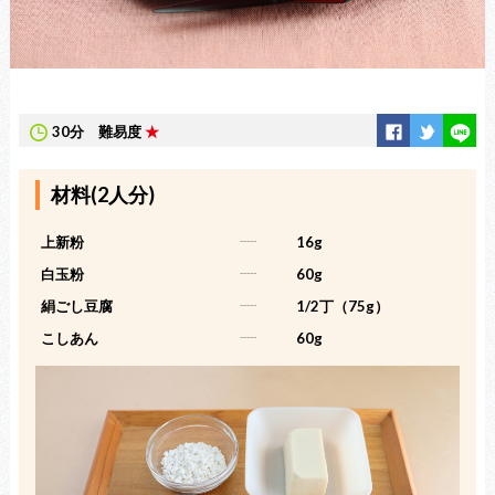
30分
難易度
★
材料(2人分)
上新粉
-----
16g
白玉粉
-----
60g
絹ごし豆腐
-----
1/2丁（75g）
こしあん
-----
60g