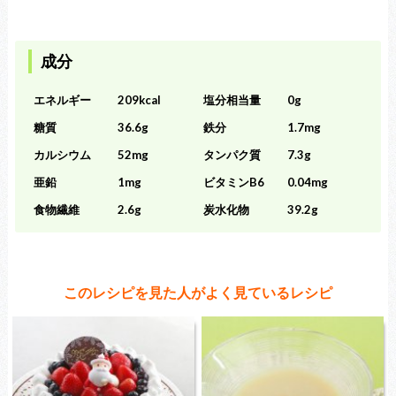
成分
エネルギー
209kcal
塩分相当量
0g
糖質
36.6g
鉄分
1.7mg
カルシウム
52mg
タンパク質
7.3g
亜鉛
1mg
ビタミンB6
0.04mg
食物繊維
2.6g
炭水化物
39.2g
このレシピを見た人がよく見ているレシピ