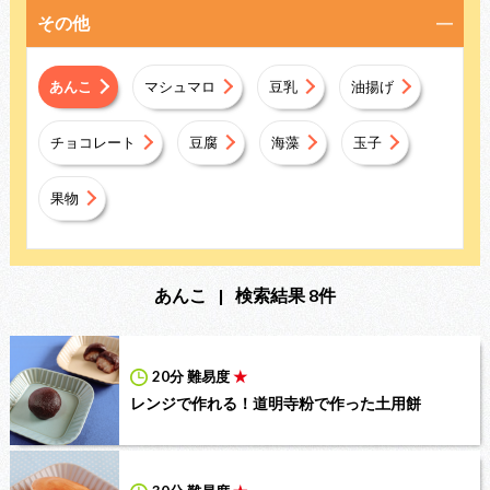
その他
あんこ
マシュマロ
豆乳
油揚げ
チョコレート
豆腐
海藻
玉子
果物
あんこ
|
検索結果 8件
20分
難易度
★
レンジで作れる！道明寺粉で作った土用餅