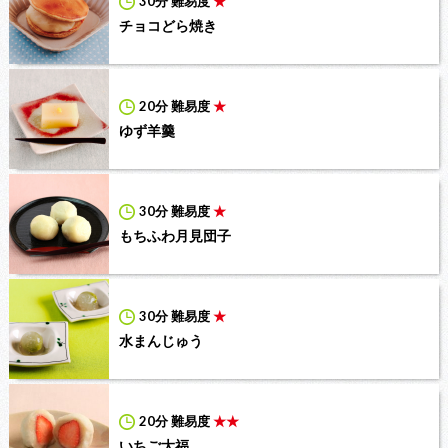
30分
難易度
★
チョコどら焼き
20分
難易度
★
ゆず羊羹
30分
難易度
★
もちふわ月見団子
30分
難易度
★
水まんじゅう
20分
難易度
★★
いちご大福