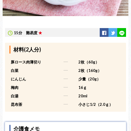
15分
難易度
★
材料(2人分)
豚ロース肉薄切り
-----
2枚（60g）
白菜
-----
2枚（160g）
にんじん
-----
少量（20g）
梅肉
-----
16ｇ
白湯
-----
20ml
昆布茶
-----
小さじ1/2（2.0ｇ）
介護食メモ