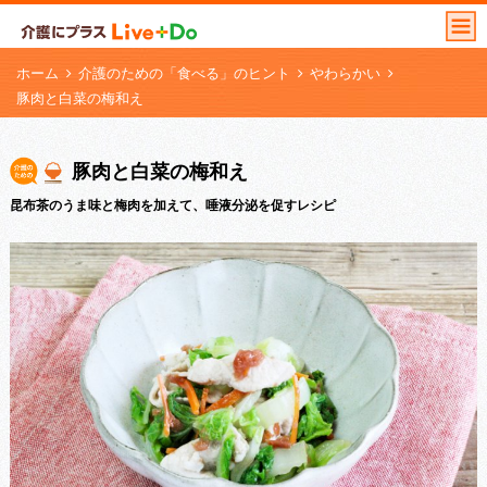
ホーム
介護のための「食べる」のヒント
やわらかい
豚肉と白菜の梅和え
豚肉と白菜の梅和え
昆布茶のうま味と梅肉を加えて、唾液分泌を促すレシピ