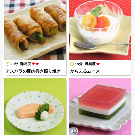
20分
難易度
★★
15分
難易度
★
アスパラの豚肉巻き照り焼き
からふるムース