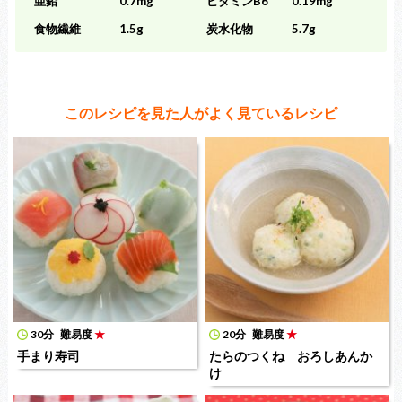
亜鉛
0.7mg
ビタミンB6
0.19mg
食物繊維
1.5g
炭水化物
5.7g
このレシピを見た人がよく見ているレシピ
30分
難易度
★
20分
難易度
★
手まり寿司
たらのつくね おろしあんか
け