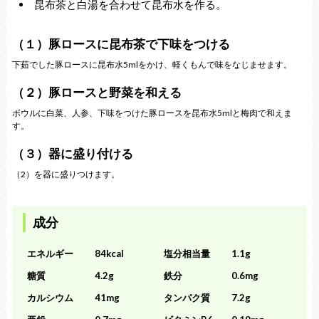
昆布茶と白湯を合わせて昆布水を作る。
（１）豚ロースに昆布茶で下味をつける
下茹でした豚ロースに昆布水5mlをかけ、軽くもんで味をなじませます。
（２）豚ロースと野菜を和える
ボウルに白菜、人参、下味をつけた豚ロースを昆布水5mlと梅肉で和えま
す。
（３）器に盛り付ける
（2）を器に盛りつけます。
成分
エネルギー
84kcal
塩分相当量
1.1g
糖質
4.2g
鉄分
0.6mg
カルシウム
41mg
タンパク質
7.2g