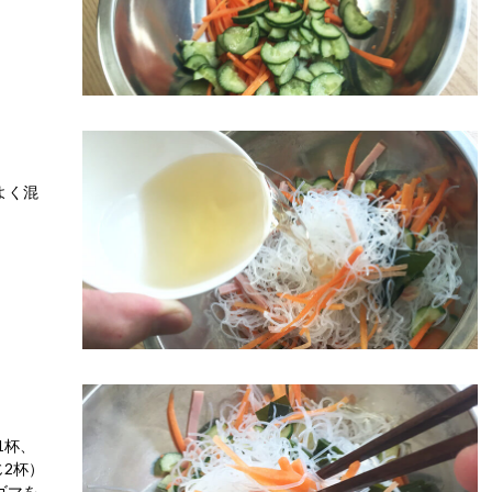
よく混
1杯、
じ2杯）
ゴマを