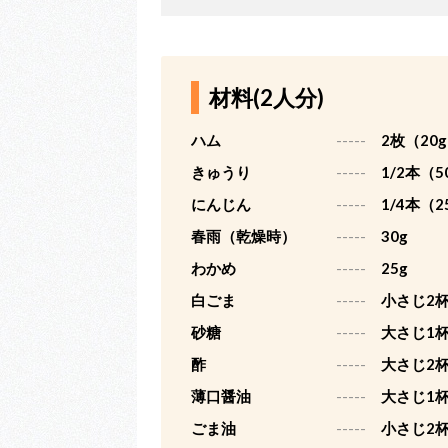
材料(2人分)
ハム
-----
2枚（20
きゅうり
-----
1/2本（50
にんじん
-----
1/4本（2
春雨（乾燥時）
-----
30g
わかめ
-----
25g
白ごま
-----
小さじ2杯
砂糖
-----
大さじ1杯
酢
-----
大さじ2杯
薄口醤油
-----
大さじ1杯
ごま油
-----
小さじ2杯