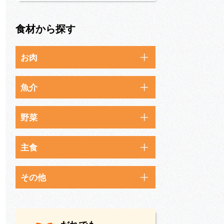
食材から探す
お肉
魚介
野菜
主食
その他