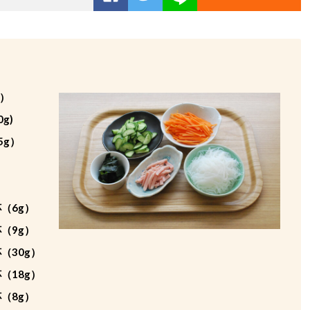
g）
g)
5g）
（6g）
（9g）
（30g）
（18g）
（8g）