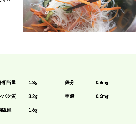
分相当量
1.8g
鉄分
0.8mg
ンパク質
3.2g
亜鉛
0.6mg
物繊維
1.6g