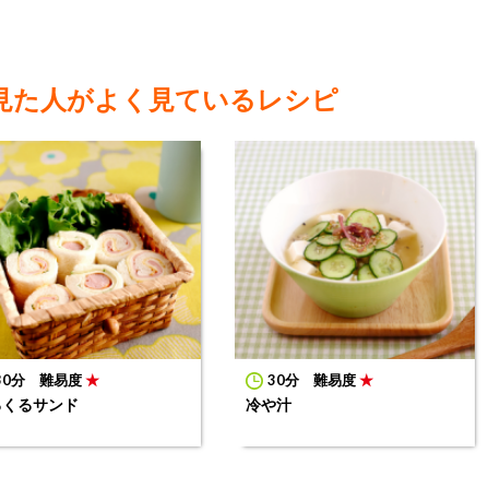
見た人がよく見ているレシピ
30分
難易度
★
30分
難易度
★
るくるサンド
冷や汁