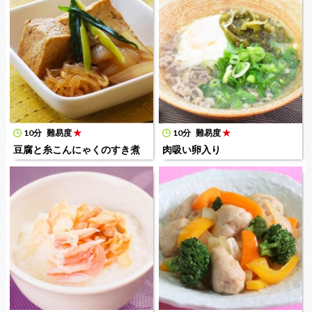
10分
難易度
★
10分
難易度
★
豆腐と糸こんにゃくのすき煮
肉吸い卵入り