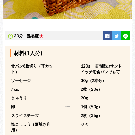
30分
難易度
★
材料(1人分)
食パン8枚切り（耳カッ
-----
120g ※市販のサンド
ト）
イッチ用食パンでも可
ソーセージ
-----
30g（2本分）
ハム
-----
2枚（20g）
きゅうり
-----
20g
卵
-----
1個（50g）
スライスチーズ
-----
2枚（36g）
塩こしょう（薄焼き卵
-----
少々
用）