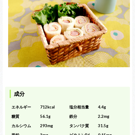
成分
エネルギー
712kcal
塩分相当量
4.4g
糖質
56.1g
鉄分
2.2mg
カルシウム
293mg
タンパク質
31.5g
亜鉛
3mg
ビタミンB6
0.15mg