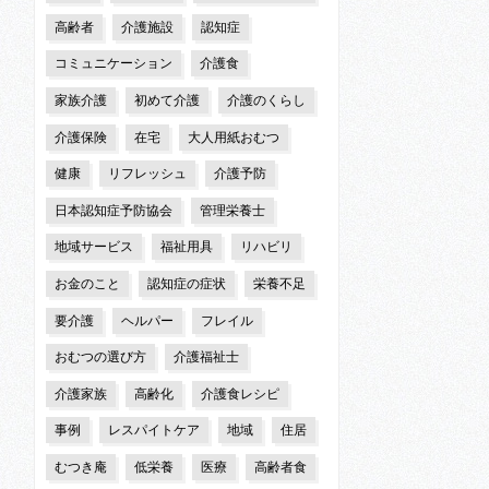
高齢者
介護施設
認知症
コミュニケーション
介護食
家族介護
初めて介護
介護のくらし
介護保険
在宅
大人用紙おむつ
健康
リフレッシュ
介護予防
日本認知症予防協会
管理栄養士
地域サービス
福祉用具
リハビリ
お金のこと
認知症の症状
栄養不足
要介護
ヘルパー
フレイル
おむつの選び方
介護福祉士
介護家族
高齢化
介護食レシピ
事例
レスパイトケア
地域
住居
むつき庵
低栄養
医療
高齢者食