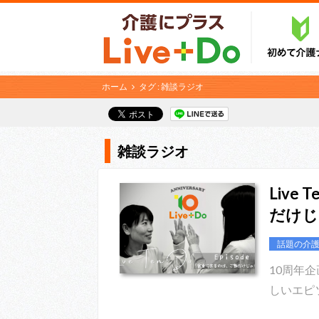
ホーム
タグ : 雑談ラジオ
雑談ラジオ
Live
だけじ
話題の介
10周年企
しいエピ