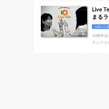
Live
まるラ
話題の介
10周年企
テンドゥ