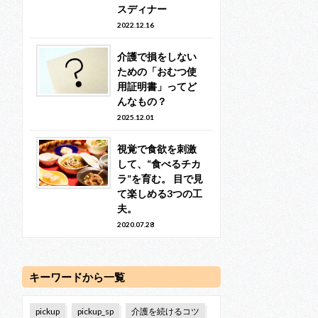
スディナー
2022.12.16
介護で損をしない
ための「おむつ使
用証明書」ってど
んなもの？
2025.12.01
視覚で食欲を刺激
して、“食べるチカ
ラ”を育む。 目で見
て楽しめる3つの工
夫。
2020.07.28
キーワードから一覧
pickup
pickup_sp
介護を続けるコツ