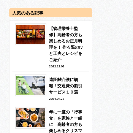
人気のある記事
【管理栄養士監
修】高齢者の方も
楽しめるお正月料
理を！ 作る際のひ
と工夫とレシピを
ご紹介
2022.12.01
遠距離介護に朗
報！交通費の割引
サービス１０選
2024.04.23
年に一度の「行事
食」を家族と一緒
に 高齢者の方も
楽しめるクリスマ