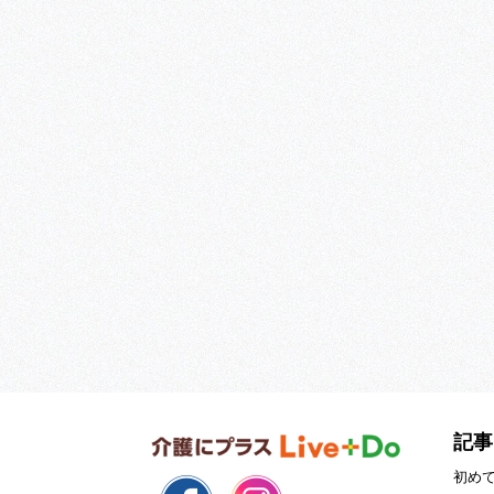
記事
初め