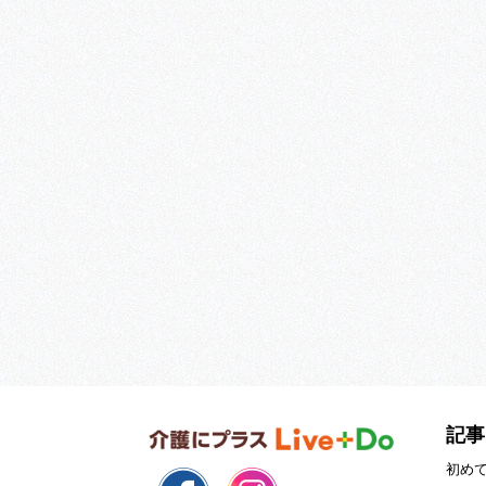
記事
初め