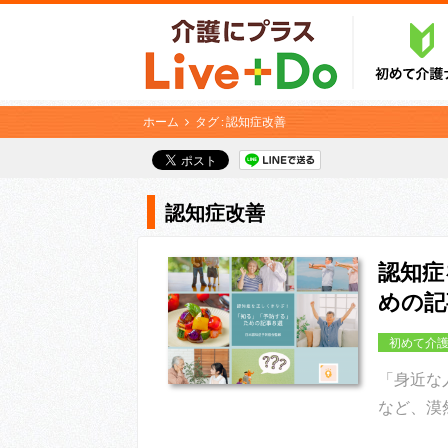
ホーム
タグ : 認知症改善
認知症改善
認知症
めの記
初めて介
「身近な
など、漠