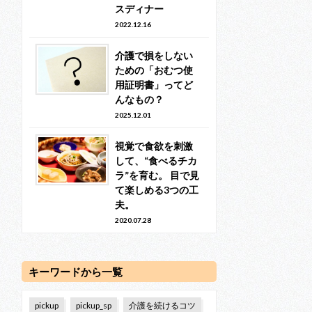
スディナー
2022.12.16
介護で損をしない
ための「おむつ使
用証明書」ってど
んなもの？
2025.12.01
視覚で食欲を刺激
して、“食べるチカ
ラ”を育む。 目で見
て楽しめる3つの工
夫。
2020.07.28
キーワードから一覧
pickup
pickup_sp
介護を続けるコツ