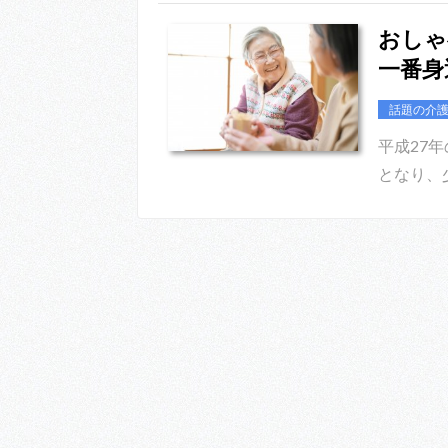
おしゃ
一番身
話題の介
平成27
となり、