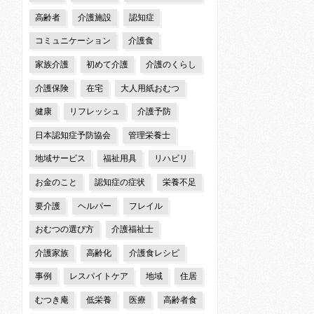
高齢者
介護施設
認知症
コミュニケーション
介護食
家族介護
初めて介護
介護のくらし
介護保険
在宅
大人用紙おむつ
健康
リフレッシュ
介護予防
日本認知症予防協会
管理栄養士
地域サービス
福祉用具
リハビリ
お金のこと
認知症の症状
栄養不足
要介護
ヘルパー
フレイル
おむつの選び方
介護福祉士
介護家族
高齢化
介護食レシピ
事例
レスパイトケア
地域
住居
むつき庵
低栄養
医療
高齢者食