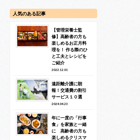
人気のある記事
【管理栄養士監
修】高齢者の方も
楽しめるお正月料
理を！ 作る際のひ
と工夫とレシピを
ご紹介
2022.12.01
遠距離介護に朗
報！交通費の割引
サービス１０選
2024.04.23
年に一度の「行事
食」を家族と一緒
に 高齢者の方も
楽しめるクリスマ