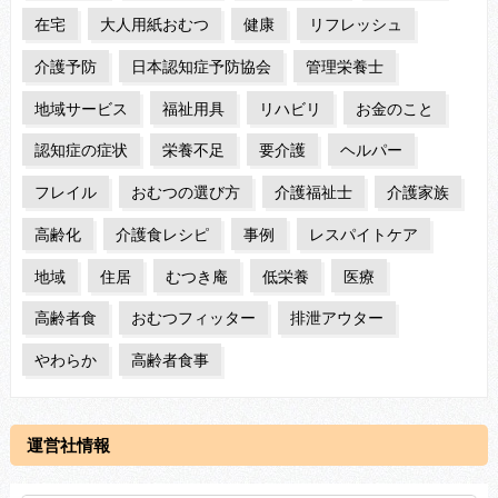
在宅
大人用紙おむつ
健康
リフレッシュ
介護予防
日本認知症予防協会
管理栄養士
地域サービス
福祉用具
リハビリ
お金のこと
認知症の症状
栄養不足
要介護
ヘルパー
フレイル
おむつの選び方
介護福祉士
介護家族
高齢化
介護食レシピ
事例
レスパイトケア
地域
住居
むつき庵
低栄養
医療
高齢者食
おむつフィッター
排泄アウター
やわらか
高齢者食事
運営社情報