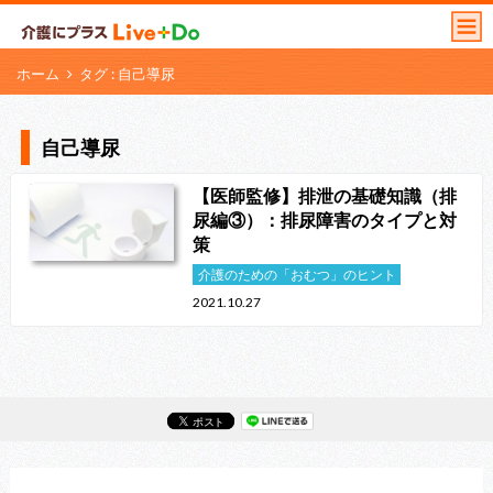
ホーム
タグ : 自己導尿
自己導尿
【医師監修】排泄の基礎知識（排
尿編③）：排尿障害のタイプと対
策
介護のための「おむつ」のヒント
2021.10.27