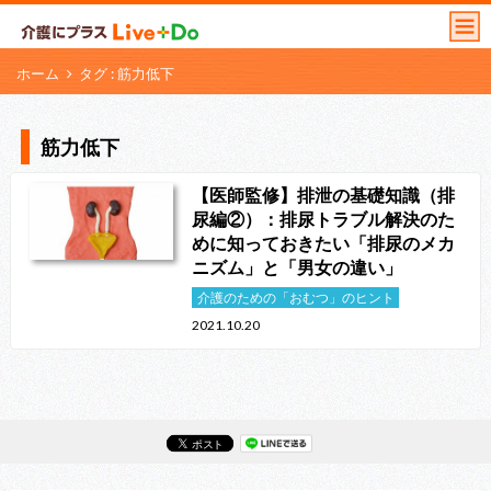
ホーム
タグ : 筋力低下
筋力低下
【医師監修】排泄の基礎知識（排
尿編②）：排尿トラブル解決のた
めに知っておきたい「排尿のメカ
ニズム」と「男女の違い」
介護のための「おむつ」のヒント
2021.10.20