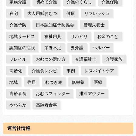
家族介護
初めて介護
介護のくらし
介護保険
在宅
大人用紙おむつ
健康
リフレッシュ
介護予防
日本認知症予防協会
管理栄養士
地域サービス
福祉用具
リハビリ
お金のこと
認知症の症状
栄養不足
要介護
ヘルパー
フレイル
おむつの選び方
介護福祉士
介護家族
高齢化
介護食レシピ
事例
レスパイトケア
地域
住居
むつき庵
低栄養
医療
高齢者食
おむつフィッター
排泄アウター
やわらか
高齢者食事
運営社情報