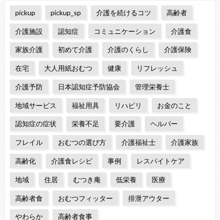
pickup
pickup_sp
介護を続けるコツ
高齢者
介護施設
認知症
コミュニケーション
介護食
家族介護
初めて介護
介護のくらし
介護保険
在宅
大人用紙おむつ
健康
リフレッシュ
介護予防
日本認知症予防協会
管理栄養士
地域サービス
福祉用具
リハビリ
お金のこと
認知症の症状
栄養不足
要介護
ヘルパー
フレイル
おむつの選び方
介護福祉士
介護家族
高齢化
介護食レシピ
事例
レスパイトケア
地域
住居
むつき庵
低栄養
医療
高齢者食
おむつフィッター
排泄アウター
やわらか
高齢者食事