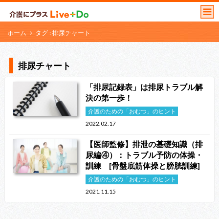
ホーム
タグ : 排尿チャート
排尿チャート
「排尿記録表」は排尿トラブル解
決の第一歩！
介護のための「おむつ」のヒント
2022.02.17
【医師監修】排泄の基礎知識（排
尿編④）：トラブル予防の体操・
訓練 [骨盤底筋体操と膀胱訓練]
介護のための「おむつ」のヒント
2021.11.15