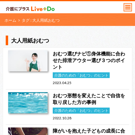
ホーム
タグ : 大人用紙おむつ
大人用紙おむつ
おむつ選びナビ①身体機能に合わ
せた排泄アウター選び３つのポイ
ント
介護のための「おむつ」のヒント
2023.04.25
おむつ形態を変えたことで自信を
取り戻した方の事例
介護のための「おむつ」のヒント
2022.10.28
障がいを抱えた子どもの成長に合