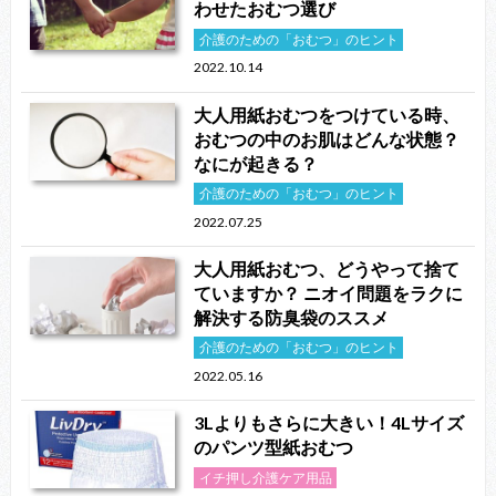
わせたおむつ選び
介護のための「おむつ」のヒント
2022.10.14
大人用紙おむつをつけている時、
おむつの中のお肌はどんな状態？
なにが起きる？
介護のための「おむつ」のヒント
2022.07.25
大人用紙おむつ、どうやって捨て
ていますか？ ニオイ問題をラクに
解決する防臭袋のススメ
介護のための「おむつ」のヒント
2022.05.16
3Lよりもさらに大きい！4Lサイズ
のパンツ型紙おむつ
イチ押し介護ケア用品