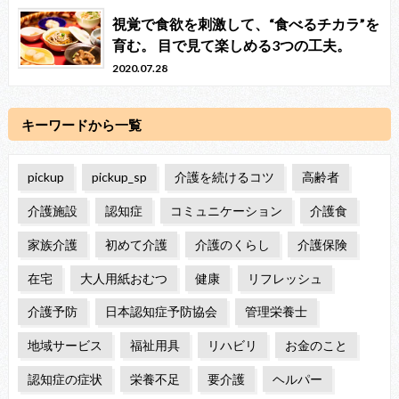
視覚で食欲を刺激して、“食べるチカラ”を
育む。 目で見て楽しめる3つの工夫。
2020.07.28
キーワードから一覧
pickup
pickup_sp
介護を続けるコツ
高齢者
介護施設
認知症
コミュニケーション
介護食
家族介護
初めて介護
介護のくらし
介護保険
在宅
大人用紙おむつ
健康
リフレッシュ
介護予防
日本認知症予防協会
管理栄養士
地域サービス
福祉用具
リハビリ
お金のこと
認知症の症状
栄養不足
要介護
ヘルパー