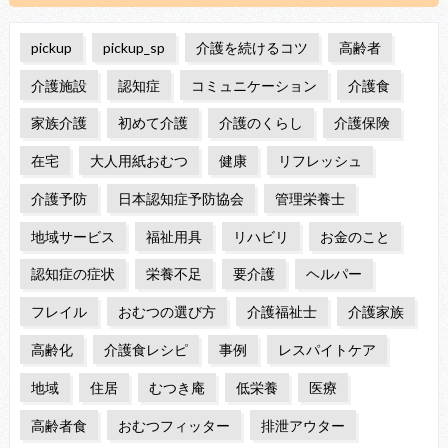
pickup
pickup_sp
介護を続けるコツ
高齢者
介護施設
認知症
コミュニケーション
介護食
家族介護
初めて介護
介護のくらし
介護保険
在宅
大人用紙おむつ
健康
リフレッシュ
介護予防
日本認知症予防協会
管理栄養士
地域サービス
福祉用具
リハビリ
お金のこと
認知症の症状
栄養不足
要介護
ヘルパー
フレイル
おむつの選び方
介護福祉士
介護家族
高齢化
介護食レシピ
事例
レスパイトケア
地域
住居
むつき庵
低栄養
医療
高齢者食
おむつフィッター
排泄アウター