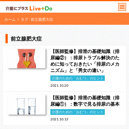
ホーム
タグ : 前立腺肥大症
前立腺肥大症
【医師監修】排泄の基礎知識（排
尿編②）：排尿トラブル解決のた
めに知っておきたい「排尿のメカ
ニズム」と「男女の違い」
介護のための「おむつ」のヒント
2021.10.20
【医師監修】排泄の基礎知識（排
尿編①）：数字で見る排尿の基本
介護のための「おむつ」のヒント
2021.10.13