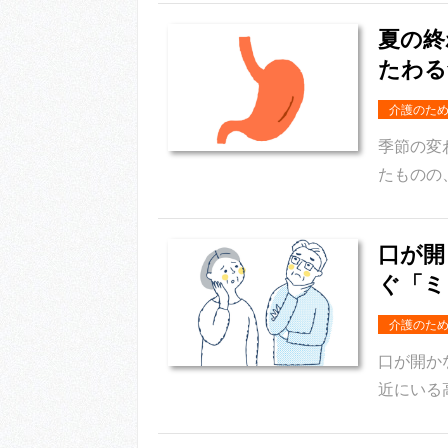
夏の終
たわる
介護のた
季節の変
たものの
口が開
ぐ「ミ
介護のた
口が開か
近にいる