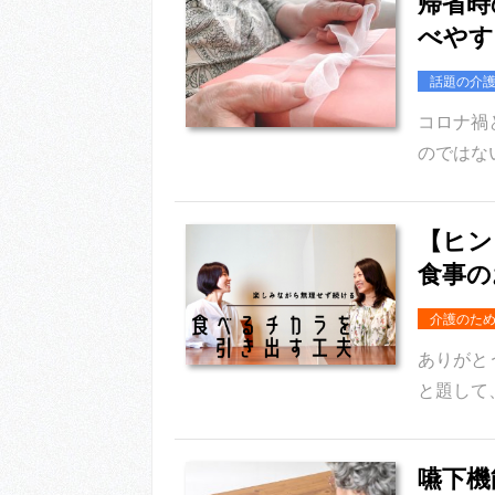
帰省時
べやす
話題の介
コロナ禍
のではな
【ヒン
食事
介護のた
ありがと
と題して
嚥下機