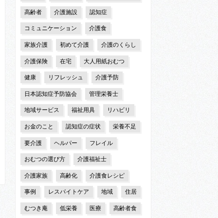
高齢者
介護施設
認知症
コミュニケーション
介護食
家族介護
初めて介護
介護のくらし
介護保険
在宅
大人用紙おむつ
健康
リフレッシュ
介護予防
日本認知症予防協会
管理栄養士
地域サービス
福祉用具
リハビリ
お金のこと
認知症の症状
栄養不足
要介護
ヘルパー
フレイル
おむつの選び方
介護福祉士
介護家族
高齢化
介護食レシピ
事例
レスパイトケア
地域
住居
むつき庵
低栄養
医療
高齢者食