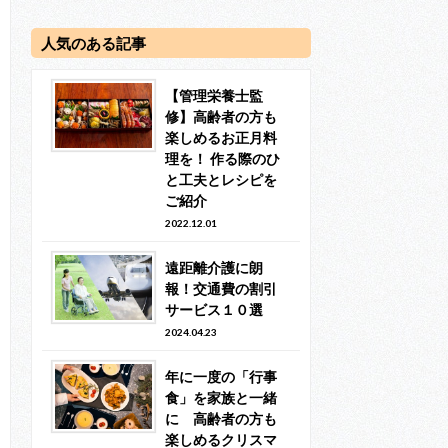
人気のある記事
【管理栄養士監
修】高齢者の方も
楽しめるお正月料
理を！ 作る際のひ
と工夫とレシピを
ご紹介
2022.12.01
遠距離介護に朗
報！交通費の割引
サービス１０選
2024.04.23
年に一度の「行事
食」を家族と一緒
に 高齢者の方も
楽しめるクリスマ