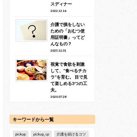
スディナー
2022.12.16
介護で損をしない
ための「おむつ使
用証明書」ってど
んなもの？
2025.12.01
視覚で食欲を刺激
して、“食べるチカ
ラ”を育む。 目で見
て楽しめる3つの工
夫。
2020.07.28
キーワードから一覧
pickup
pickup_sp
介護を続けるコツ