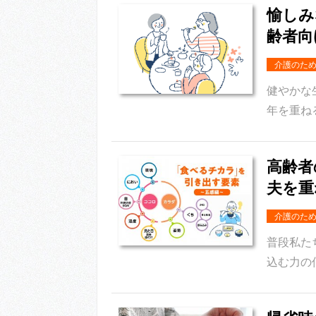
愉しみ
齢者向
介護のた
健やかな
年を重ね
高齢者
夫を重
介護のた
普段私た
込む力の