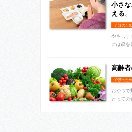
小さな
える。
介護のた
やさしす
には歳を
高齢者
介護のた
おやつで
とっての