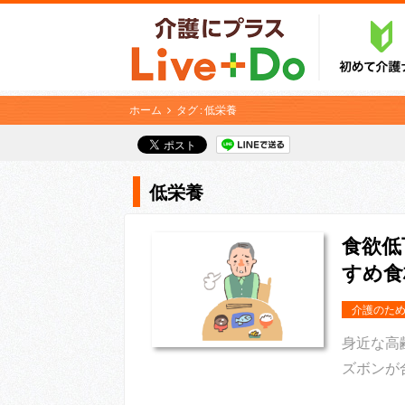
ホーム
タグ : 低栄養
低栄養
食欲低
すめ食
介護のた
身近な高
ズボンが