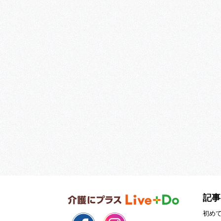
記事
初め