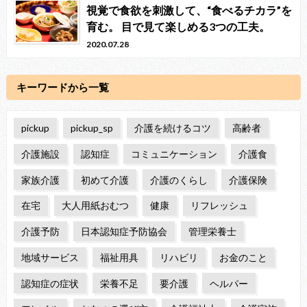
視覚で食欲を刺激して、“食べるチカラ”を
育む。 目で見て楽しめる3つの工夫。
2020.07.28
キーワードから一覧
pickup
pickup_sp
介護を続けるコツ
高齢者
介護施設
認知症
コミュニケーション
介護食
家族介護
初めて介護
介護のくらし
介護保険
在宅
大人用紙おむつ
健康
リフレッシュ
介護予防
日本認知症予防協会
管理栄養士
地域サービス
福祉用具
リハビリ
お金のこと
認知症の症状
栄養不足
要介護
ヘルパー