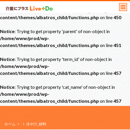
Notice
: Undefined offset: 0 in
/home/www/prod/wp-
content/themes/albatros_child/functions.php
on line
450
Notice
: Trying to get property 'parent' of non-object in
/home/www/prod/wp-
content/themes/albatros_child/functions.php
on line
451
Notice
: Trying to get property 'term_id' of non-object in
/home/www/prod/wp-
content/themes/albatros_child/functions.php
on line
457
Notice
: Trying to get property 'cat_name' of non-object in
/home/www/prod/wp-
content/themes/albatros_child/functions.php
on line
457
ホーム
冷や汁_材料