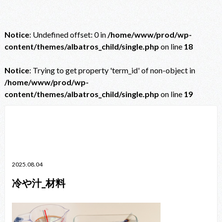
Notice
: Undefined offset: 0 in
/home/www/prod/wp-
content/themes/albatros_child/single.php
on line
18
Notice
: Trying to get property 'term_id' of non-object in
/home/www/prod/wp-
content/themes/albatros_child/single.php
on line
19
Notice
: Trying to get property 'term_id' of non-object in
/home/www/prod/wp-content/themes/albatros_child/single.php
on line
38
2025.08.04
冷や汁_材料