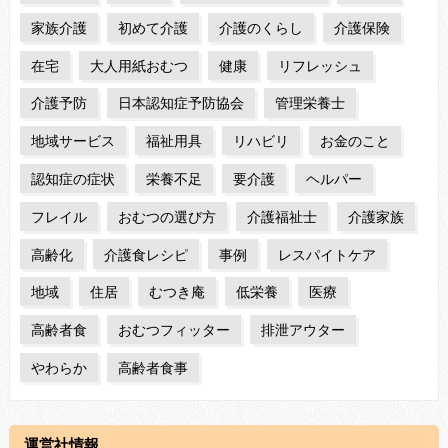
家族介護
初めて介護
介護のくらし
介護保険
在宅
大人用紙おむつ
健康
リフレッシュ
介護予防
日本認知症予防協会
管理栄養士
地域サービス
福祉用具
リハビリ
お金のこと
認知症の症状
栄養不足
要介護
ヘルパー
フレイル
おむつの選び方
介護福祉士
介護家族
高齢化
介護食レシピ
事例
レスパイトケア
地域
住居
むつき庵
低栄養
医療
高齢者食
おむつフィッター
排泄アウター
やわらか
高齢者食事
運営社情報