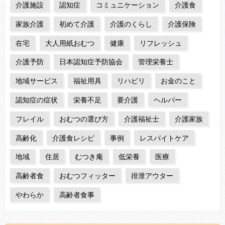
介護施設
認知症
コミュニケーション
介護食
家族介護
初めて介護
介護のくらし
介護保険
在宅
大人用紙おむつ
健康
リフレッシュ
介護予防
日本認知症予防協会
管理栄養士
地域サービス
福祉用具
リハビリ
お金のこと
認知症の症状
栄養不足
要介護
ヘルパー
フレイル
おむつの選び方
介護福祉士
介護家族
高齢化
介護食レシピ
事例
レスパイトケア
地域
住居
むつき庵
低栄養
医療
高齢者食
おむつフィッター
排泄アウター
やわらか
高齢者食事