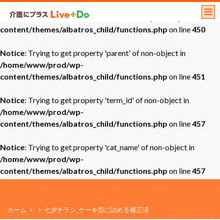
Notice
: Undefined offset: 0 in
/home/www/prod/wp-
content/themes/albatros_child/functions.php
on line
450
Notice
: Trying to get property 'parent' of non-object in
/home/www/prod/wp-
content/themes/albatros_child/functions.php
on line
451
Notice
: Trying to get property 'term_id' of non-object in
/home/www/prod/wp-
content/themes/albatros_child/functions.php
on line
457
Notice
: Trying to get property 'cat_name' of non-object in
/home/www/prod/wp-
content/themes/albatros_child/functions.php
on line
457
ホーム
七夕チラシ_ケーキ型に詰める補正済