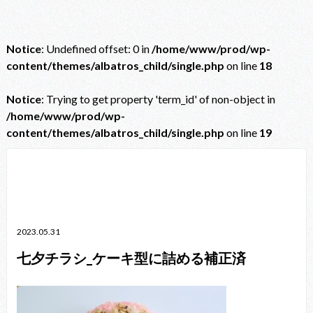
Notice
: Undefined offset: 0 in
/home/www/prod/wp-
content/themes/albatros_child/single.php
on line
18
Notice
: Trying to get property 'term_id' of non-object in
/home/www/prod/wp-
content/themes/albatros_child/single.php
on line
19
Notice
: Trying to get property 'term_id' of non-object in
/home/www/prod/wp-content/themes/albatros_child/single.php
on line
38
2023.05.31
七夕チラシ_ケーキ型に詰める補正済