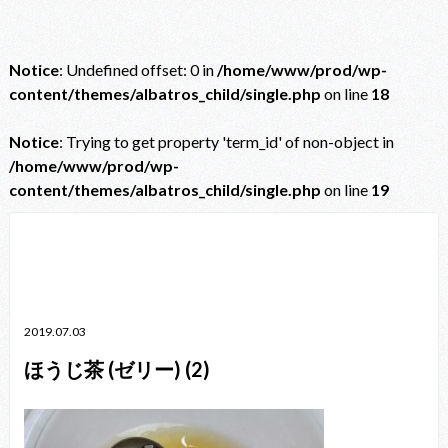
Notice
: Undefined offset: 0 in
/home/www/prod/wp-
content/themes/albatros_child/single.php
on line
18
Notice
: Trying to get property 'term_id' of non-object in
/home/www/prod/wp-
content/themes/albatros_child/single.php
on line
19
Notice
: Trying to get property 'term_id' of non-object in
/home/www/prod/wp-content/themes/albatros_child/single.php
on line
38
2019.07.03
ほうじ茶 (ゼリー) (2)