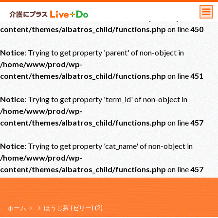
Notice
: Undefined offset: 0 in
/home/www/prod/wp-
content/themes/albatros_child/functions.php
on line
450
Notice
: Trying to get property 'parent' of non-object in
/home/www/prod/wp-
content/themes/albatros_child/functions.php
on line
451
Notice
: Trying to get property 'term_id' of non-object in
/home/www/prod/wp-
content/themes/albatros_child/functions.php
on line
457
Notice
: Trying to get property 'cat_name' of non-object in
/home/www/prod/wp-
content/themes/albatros_child/functions.php
on line
457
ホーム
ほうじ茶 (ゼリー) (2)