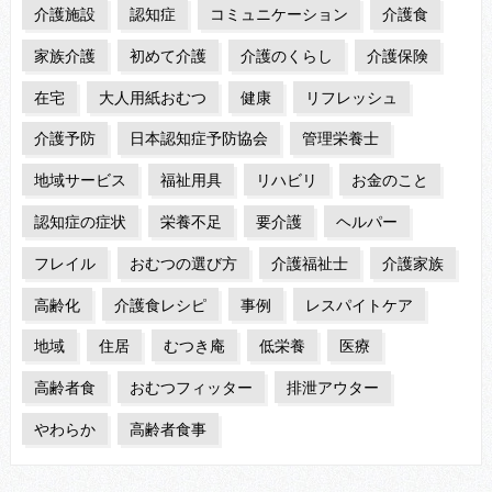
介護施設
認知症
コミュニケーション
介護食
家族介護
初めて介護
介護のくらし
介護保険
在宅
大人用紙おむつ
健康
リフレッシュ
介護予防
日本認知症予防協会
管理栄養士
地域サービス
福祉用具
リハビリ
お金のこと
認知症の症状
栄養不足
要介護
ヘルパー
フレイル
おむつの選び方
介護福祉士
介護家族
高齢化
介護食レシピ
事例
レスパイトケア
地域
住居
むつき庵
低栄養
医療
高齢者食
おむつフィッター
排泄アウター
やわらか
高齢者食事