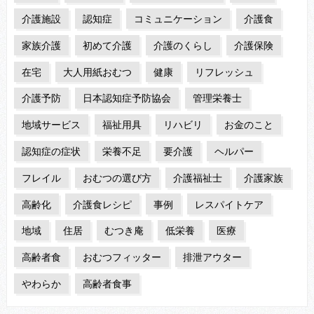
介護施設
認知症
コミュニケーション
介護食
家族介護
初めて介護
介護のくらし
介護保険
在宅
大人用紙おむつ
健康
リフレッシュ
介護予防
日本認知症予防協会
管理栄養士
地域サービス
福祉用具
リハビリ
お金のこと
認知症の症状
栄養不足
要介護
ヘルパー
フレイル
おむつの選び方
介護福祉士
介護家族
高齢化
介護食レシピ
事例
レスパイトケア
地域
住居
むつき庵
低栄養
医療
高齢者食
おむつフィッター
排泄アウター
やわらか
高齢者食事