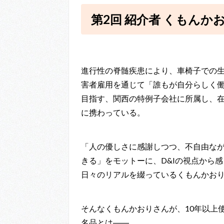
第2回 紹介者 くもんか
進行性の脊髄疾患により、車椅子での
害者雇用を通じて「誰もが自分らしく
目指す、関西の特例子会社に所属し、
に携わっている。
「人の優しさに感謝しつつ、不自由な
きる」をモットーに、D&Iの視点から
日々のリアルを綴っているくもんかお
そんなくもんかおりさんが、10年以上
名品とは――。