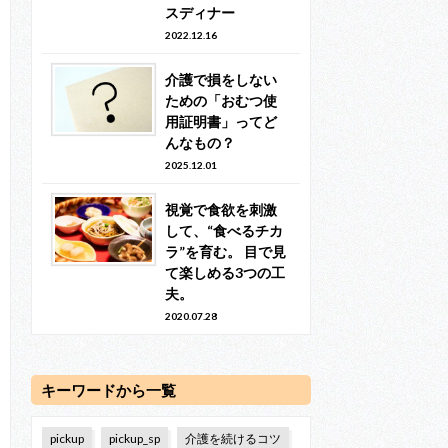
スディナー
2022.12.16
介護で損をしない
ための「おむつ使
用証明書」ってど
んなもの？
2025.12.01
視覚で食欲を刺激
して、“食べるチカ
ラ”を育む。 目で見
て楽しめる3つの工
夫。
2020.07.28
キーワードから一覧
pickup
pickup_sp
介護を続けるコツ