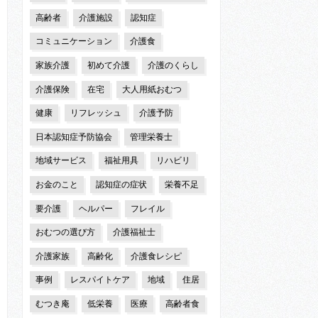
高齢者
介護施設
認知症
コミュニケーション
介護食
家族介護
初めて介護
介護のくらし
介護保険
在宅
大人用紙おむつ
健康
リフレッシュ
介護予防
日本認知症予防協会
管理栄養士
地域サービス
福祉用具
リハビリ
お金のこと
認知症の症状
栄養不足
要介護
ヘルパー
フレイル
おむつの選び方
介護福祉士
介護家族
高齢化
介護食レシピ
事例
レスパイトケア
地域
住居
むつき庵
低栄養
医療
高齢者食