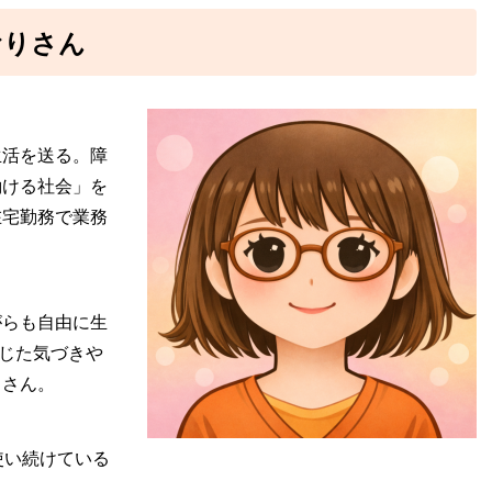
おりさん
生活を送る。障
働ける社会」を
在宅勤務で業務
がらも自由に生
感じた気づきや
りさん。
使い続けている