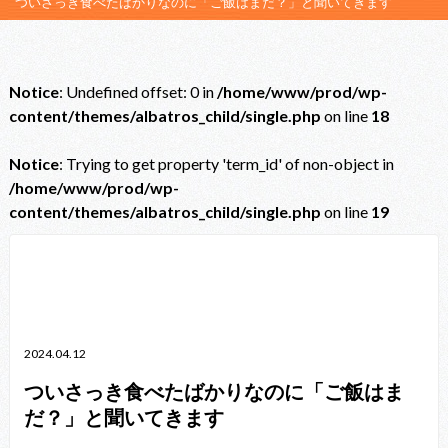
ついさっき食べたばかりなのに「ご飯はまだ？」と聞いてきます
Notice
: Undefined offset: 0 in
/home/www/prod/wp-
content/themes/albatros_child/single.php
on line
18
Notice
: Trying to get property 'term_id' of non-object in
/home/www/prod/wp-
content/themes/albatros_child/single.php
on line
19
Notice
: Trying to get property 'term_id' of non-object in
/home/www/prod/wp-content/themes/albatros_child/single.php
on line
38
2024.04.12
ついさっき食べたばかりなのに「ご飯はま
だ？」と聞いてきます