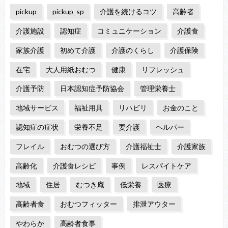
pickup
pickup_sp
介護を続けるコツ
高齢者
介護施設
認知症
コミュニケーション
介護食
家族介護
初めて介護
介護のくらし
介護保険
在宅
大人用紙おむつ
健康
リフレッシュ
介護予防
日本認知症予防協会
管理栄養士
地域サービス
福祉用具
リハビリ
お金のこと
認知症の症状
栄養不足
要介護
ヘルパー
フレイル
おむつの選び方
介護福祉士
介護家族
高齢化
介護食レシピ
事例
レスパイトケア
地域
住居
むつき庵
低栄養
医療
高齢者食
おむつフィッター
排泄アウター
やわらか
高齢者食事