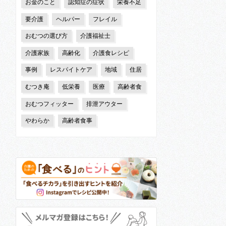
お金のこと
認知症の症状
栄養不足
要介護
ヘルパー
フレイル
おむつの選び方
介護福祉士
介護家族
高齢化
介護食レシピ
事例
レスパイトケア
地域
住居
むつき庵
低栄養
医療
高齢者食
おむつフィッター
排泄アウター
やわらか
高齢者食事