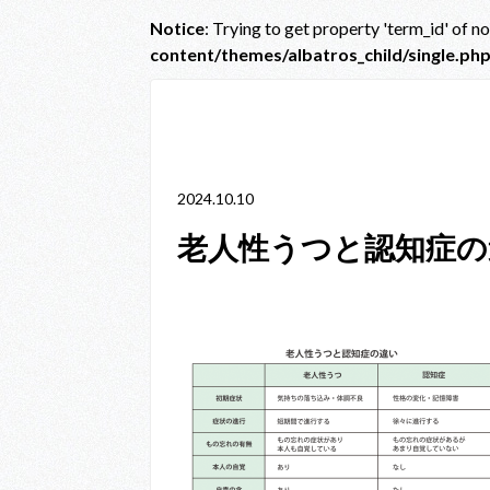
Notice
: Trying to get property 'term_id' of n
content/themes/albatros_child/single.ph
Notice
: Trying to get property 'term_id' of non-obje
line
38
2024.10.10
老人性うつと認知症の