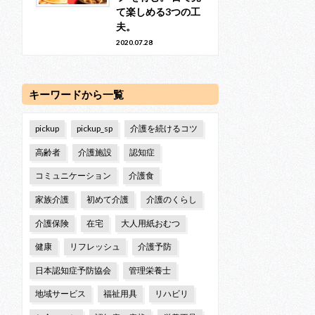
て楽しめる3つの工
夫。
2020.07.28
キーワードから一覧
pickup
pickup_sp
介護を続けるコツ
高齢者
介護施設
認知症
コミュニケーション
介護食
家族介護
初めて介護
介護のくらし
介護保険
在宅
大人用紙おむつ
健康
リフレッシュ
介護予防
日本認知症予防協会
管理栄養士
地域サービス
福祉用具
リハビリ