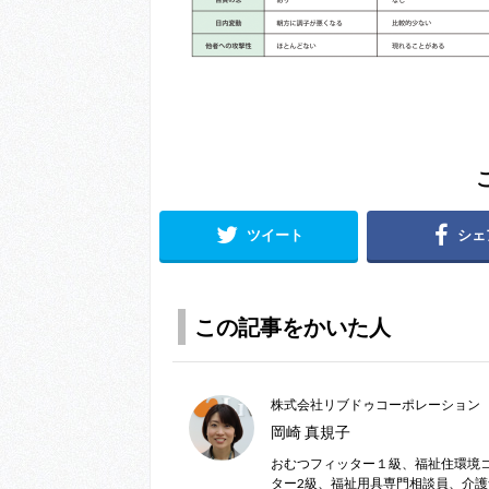
ツイート
シェ
この記事をかいた人
株式会社リブドゥコーポレーション
岡崎 真規子
おむつフィッター１級、福祉住環境
ター2級、福祉用具専門相談員、介