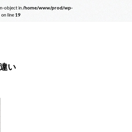
on-object in
/home/www/prod/wp-
p
on line
19
ct in
/home/www/prod/wp-content/themes/albatros_child/single.php
on
違い