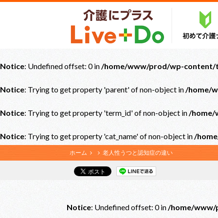
Notice
: Undefined offset: 0 in
/home/www/prod/wp-content/th
Notice
: Trying to get property 'parent' of non-object in
/home/w
Notice
: Trying to get property 'term_id' of non-object in
/home/w
Notice
: Trying to get property 'cat_name' of non-object in
/home
ホーム
老人性うつと認知症の違い
Notice
: Undefined offset: 0 in
/home/www/pr