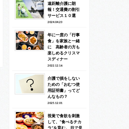
遠距離介護に朗
報！交通費の割引
サービス１０選
2024.04.23
年に一度の「行事
食」を家族と一緒
に 高齢者の方も
楽しめるクリスマ
スディナー
2022.12.16
介護で損をしない
ための「おむつ使
用証明書」ってど
んなもの？
2025.12.01
視覚で食欲を刺激
して、“食べるチカ
ラ”を育む。 目で見