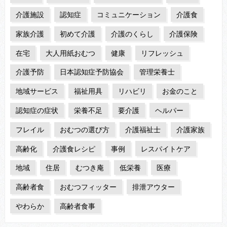
介護施設
認知症
コミュニケーション
介護食
家族介護
初めて介護
介護のくらし
介護保険
在宅
大人用紙おむつ
健康
リフレッシュ
介護予防
日本認知症予防協会
管理栄養士
地域サービス
福祉用具
リハビリ
お金のこと
認知症の症状
栄養不足
要介護
ヘルパー
フレイル
おむつの選び方
介護福祉士
介護家族
高齢化
介護食レシピ
事例
レスパイトケア
地域
住居
むつき庵
低栄養
医療
高齢者食
おむつフィッター
排泄アウター
やわらか
高齢者食事